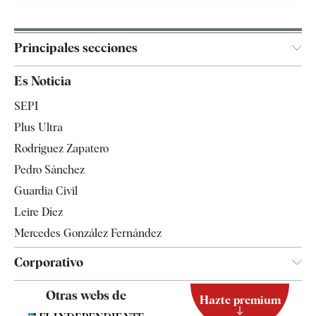
Principales secciones
España
Es Noticia
Economía
SEPI
Internacional
Plus Ultra
Gente
Rodríguez Zapatero
Televisión
Pedro Sánchez
Tendencias
Guardia Civil
Leire Díez
Mercedes González Fernández
Corporativo
Contacto
Otras webs de
Hazte premium
Suscripción