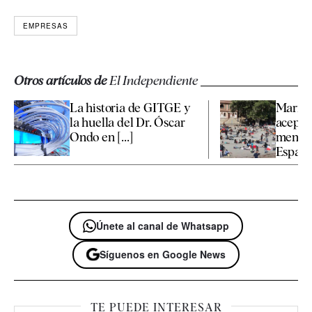
EMPRESAS
Otros artículos de
El Independiente
La historia de GITGE y
Marrue
la huella del Dr. Óscar
aceptar
Ondo en [...]
menore
España 
Únete al canal de Whatsapp
Síguenos en Google News
TE PUEDE INTERESAR