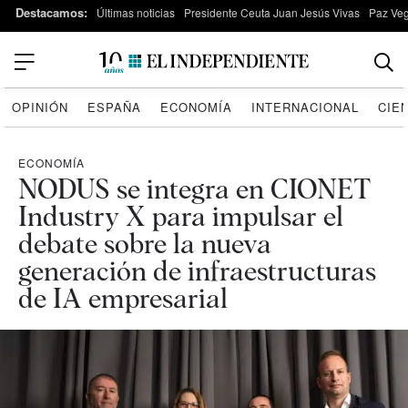
Destacamos:
Últimas noticias
Presidente Ceuta Juan Jesús Vivas
Paz Ve
OPINIÓN
ESPAÑA
ECONOMÍA
INTERNACIONAL
CIE
ECONOMÍA
NODUS se integra en CIONET
Industry X para impulsar el
debate sobre la nueva
generación de infraestructuras
de IA empresarial