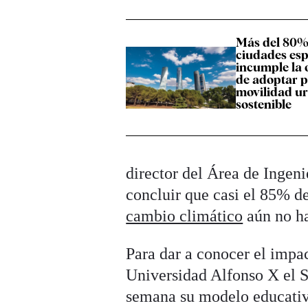
Más del 80% 
ciudades es
incumple la 
de adoptar p
movilidad u
sostenible
director del Área de Ingen
concluir que casi el 85% d
cambio climático
aún no ha
Para dar a conocer el impac
Universidad Alfonso X el Sa
semana su modelo educativ