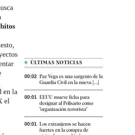
usca
n
mbitos
esto,
oyectos
entar
ÚLTIMAS NOTICIAS
e
Paz Vega es una sargento de la
00:02
n
Guardia Civil en la nueva [...]
d en la
EEUU mueve ficha para
00:01
X el
designar al Polisario como
"organización terrorista"
Los extranjeros se hacen
00:01
fuertes en la compra de