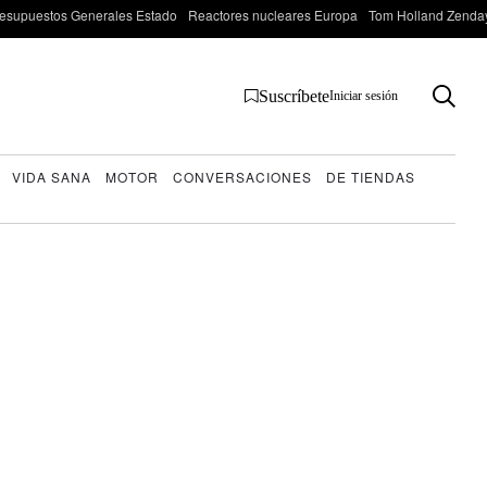
esupuestos Generales Estado
Reactores nucleares Europa
Tom Holland Zenda
Suscríbete
Iniciar sesión
VIDA SANA
MOTOR
CONVERSACIONES
DE TIENDAS