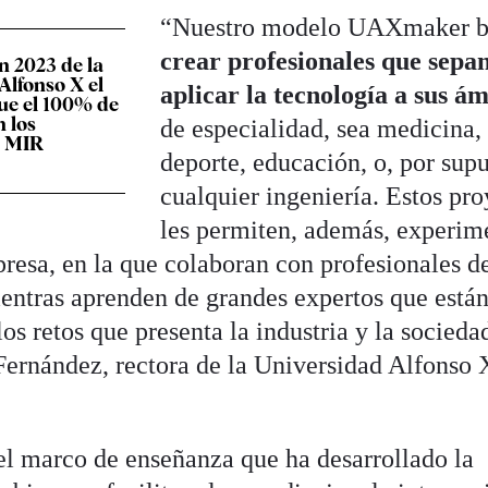
“Nuestro modelo UAXmaker b
crear profesionales que sepa
 2023 de la
Alfonso X el
aplicar la tecnología a sus á
ue el 100% de
 los
de especialidad, sea medicina,
e MIR
deporte, educación, o, por supu
cualquier ingeniería. Estos pr
les permiten, además, experim
resa, en la que colaboran con profesionales d
entras aprenden de grandes expertos que está
os retos que presenta la industria y la socieda
Fernández, rectora de la Universidad Alfonso 
 marco de enseñanza que ha desarrollado la