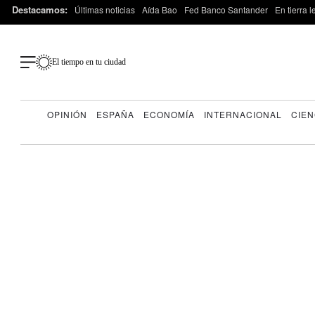
Destacamos:
Últimas noticias
Aída Bao
Fed Banco Santander
En tierra 
El tiempo en tu ciudad
OPINIÓN
ESPAÑA
ECONOMÍA
INTERNACIONAL
CIEN