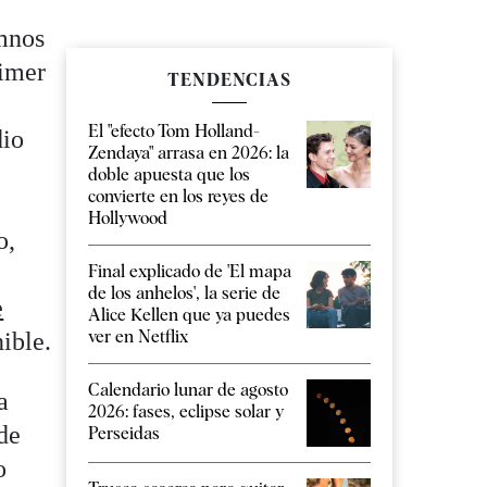
umnos
rimer
TENDENCIAS
El "efecto Tom Holland-
dio
Zendaya" arrasa en 2026: la
doble apuesta que los
convierte en los reyes de
Hollywood
o,
Final explicado de 'El mapa
de los anhelos', la serie de
e
Alice Kellen que ya puedes
ver en Netflix
ible.
Calendario lunar de agosto
a
2026: fases, eclipse solar y
 de
Perseidas
o