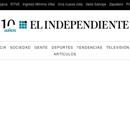
lejana
RTVE
Ingreso Mínimo Vital
Una nueva vida
Valle Salvaje
Zapatero
Pr
CIA
SOCIEDAD
GENTE
DEPORTES
TENDENCIAS
TELEVISIÓN
ARTÍCULOS