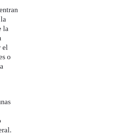
entran
la
e la
n
 el
es o
la
unas
o
ral.