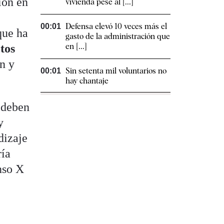
ión en
vivienda pese al [...]
Defensa elevó 10 veces más el
00:01
que ha
gasto de la administración que
en [...]
tos
n y
Sin setenta mil voluntarios no
00:01
hay chantaje
 deben
y
dizaje
ría
nso X