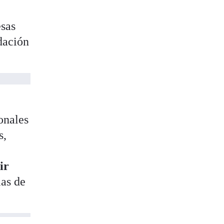
esas
dación
onales
s,
ir
ias de