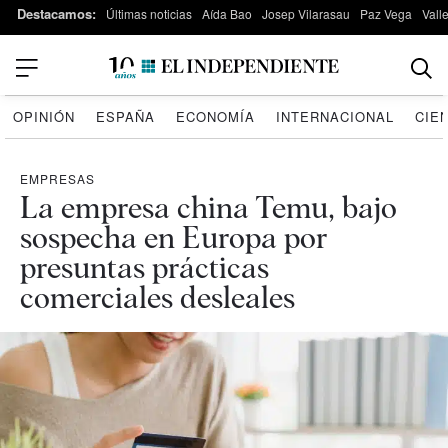
Destacamos:
Últimas noticias
Aída Bao
Josep Vilarasau
Paz Vega
Vall
OPINIÓN
ESPAÑA
ECONOMÍA
INTERNACIONAL
CIE
EMPRESAS
La empresa china Temu, bajo
sospecha en Europa por
presuntas prácticas
comerciales desleales