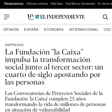
Destacamos:
Últimas noticias
Aída Bao
Fed Banco Santander
En tierra 
OPINIÓN
ESPAÑA
ECONOMÍA
INTERNACIONAL
CIE
EMPRESAS
La Fundación ”la Caixa”
impulsa la transformación
social junto al tercer sector: un
cuarto de siglo apostando por
las personas
Las Convocatorias de Proyectos Sociales de la
Fundación 'la Caixa' cumplen 25 años
transformando la vida de millones de personas
en situación de vulnerabilidad