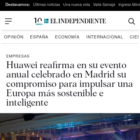
Destacamos:
Últimas noticias
Una nueva vida
Valle Salvaje
Ingreso Míni
OPINIÓN
ESPAÑA
ECONOMÍA
INTERNACIONAL
CIE
EMPRESAS
Huawei reafirma en su evento
anual celebrado en Madrid su
compromiso para impulsar una
Europa más sostenible e
inteligente