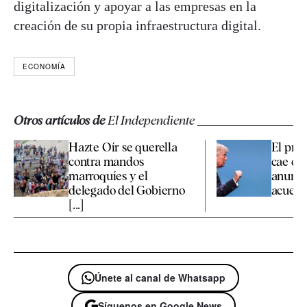
digitalización y apoyar a las empresas en la
creación de su propia infraestructura digital.
ECONOMÍA
Otros artículos de
El Independiente
Hazte Oír se querella
El prec
contra mandos
cae con
marroquíes y el
anunc
delegado del Gobierno
acuerdo
[...]
Únete al canal de Whatsapp
Síguenos en Google News