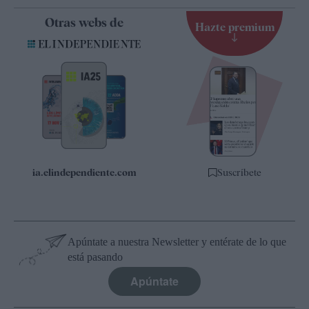
Contacto
Otras webs de
Hazte premium
Suscripción
Newsletter
Apps
Quiénes somos
Especificaciones
ia.elindependiente.com
Suscríbete
Apúntate a nuestra Newsletter y entérate de lo que
está pasando
Apúntate