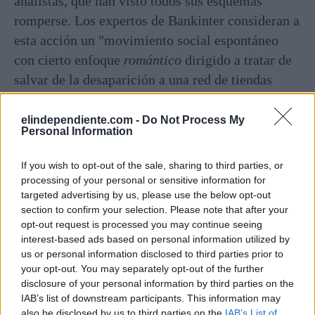
analistas, que han visto todos sus esquemas
romperse. Los expertos de Bankinter consideran a
esta acción un "movimiento social espontáneo
con cierto enfoque
romántico
dirigido a tratar de
salvar de la desaparición a una red de tiendas
físicas". "Todo lo que sube baja y estas bajadas
suelen ser proporcionales a las subidas",
elindependiente.com -
Do Not Process My
Personal Information
advierten, por su parte, los analistas de IG.
If you wish to opt-out of the sale, sharing to third parties, or
processing of your personal or sensitive information for
targeted advertising by us, please use the below opt-out
section to confirm your selection. Please note that after your
En la jornada del miércoles
opt-out request is processed you may continue seeing
GameStop incrementó su precio
interest-based ads based on personal information utilized by
us or personal information disclosed to third parties prior to
un 120%
your opt-out. You may separately opt-out of the further
disclosure of your personal information by third parties on the
El alcance del
rescate
a GameStop ha sido de tal
IAB’s list of downstream participants. This information may
calibre que el
hedge fund
Melvin Capital
also be disclosed by us to third parties on the
IAB’s List of