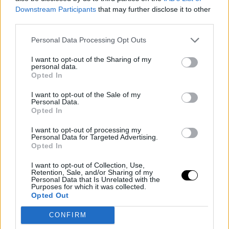
Downstream Participants
that may further disclose it to other
Management se ha visto obligado a cerrar sus
third parties.
posiciones bajistas en la compañía.
Personal Data Processing Opt Outs
Sin duda, una victoria para los usuarios de
I want to opt-out of the Sharing of my
WallStreetBets
y quizás también para Elon Musk,
personal data.
Opted In
fundador de Tesla, pues este fondo dirigido por
Gabriel Plotkin ha sido uno de los que más ha
I want to opt-out of the Sale of my
Personal Data.
castigado
durante los últimos años a su firma. El
Opted In
directivo, de hecho, compartió en su cuenta de
I want to opt-out of processing my
Twitter la dirección del foro de Reddit con una
Personal Data for Targeted Advertising.
Opted In
sola palabra: "Gamestonk!!".
I want to opt-out of Collection, Use,
Retention, Sale, and/or Sharing of my
El papel de los bajistas
Personal Data that Is Unrelated with the
Purposes for which it was collected.
Opted Out
Precisamente, esta situación abre un debate sobre
CONFIRM
las reglas de los mercados y el cuestionado papel