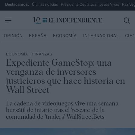
Destacamos:
Últimas noticias
Presidente Ceuta Juan Jesús Vivas
Paz Ve
OPINIÓN
ESPAÑA
ECONOMÍA
INTERNACIONAL
CIE
ECONOMÍA
|
FINANZAS
Expediente GameStop: una
venganza de inversores
justicieros que hace historia en
Wall Street
La cadena de videojuegos vive una semana
bursátil de infarto tras el 'rescate' de la
comunidad de 'traders' WallStreetBets