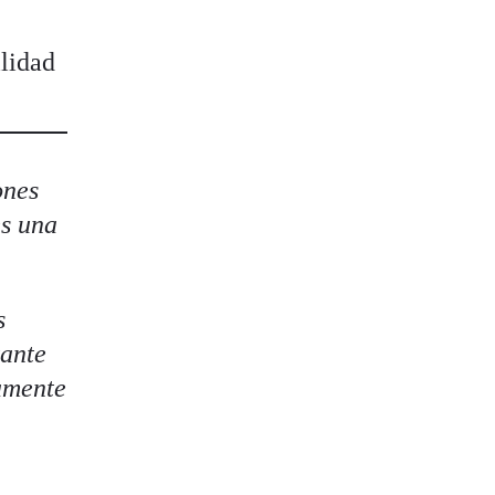
ilidad
ones
es una
s
tante
damente