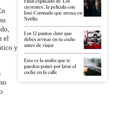
Final explicado de 'Los
creyentes', la película con
En
José Coronado que arrasa en
su
Netflix
ado,
Los 12 puntos clave que
n el
debes revisar en tu coche
antes de viajar
tico y
Esta es la multa que te
pueden poner por lavar el
s
coche en la calle
 no
o