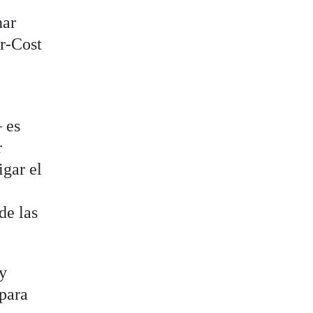
nar
ar-Cost
 es
r
igar el
de las
 y
 para