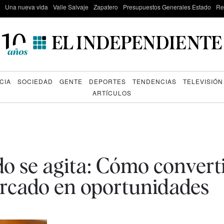
Una nueva vida
Valle Salvaje
Zapatero
Presupuestos Generales Estado
Re
CIA
SOCIEDAD
GENTE
DEPORTES
TENDENCIAS
TELEVISIÓN
ARTÍCULOS
 se agita: Cómo converti
ercado en oportunidades