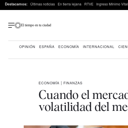
Destacamos:
Últimas noticias
En tierra lejana
RTVE
Ingreso Mínimo Vital
El tiempo en tu ciudad
OPINIÓN
ESPAÑA
ECONOMÍA
INTERNACIONAL
CIEN
ECONOMÍA
|
FINANZAS
Cuando el mercado
volatilidad del m