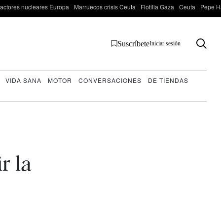
actores nucleares Europa
Marruecos crisis Ceuta
Flotilla Gaza
Ceuta
Pepe H
Suscríbete
Iniciar sesión
VIDA SANA
MOTOR
CONVERSACIONES
DE TIENDAS
r la