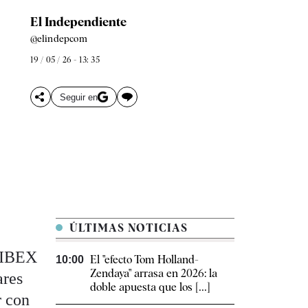
El Independiente
@elindepcom
19 / 05 / 26 - 13: 35
Seguir en
ÚLTIMAS NOTICIAS
l IBEX
El "efecto Tom Holland-
10:00
Zendaya" arrasa en 2026: la
ares
doble apuesta que los [...]
r con