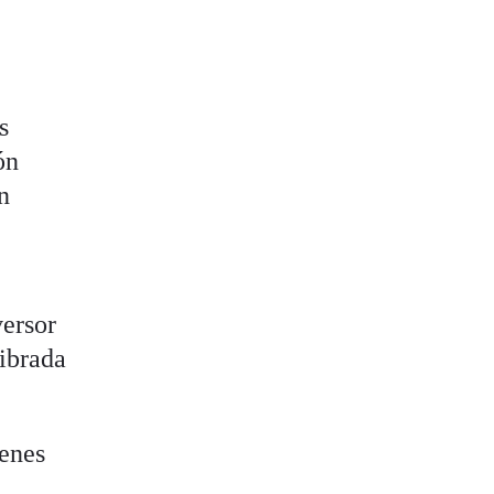
s
ón
n
versor
librada
ienes