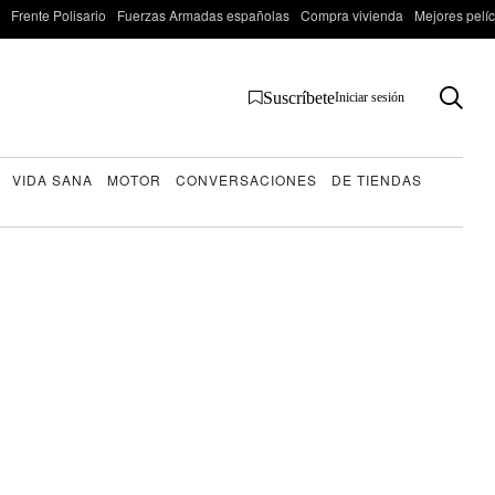
Frente Polisario
Fuerzas Armadas españolas
Compra vivienda
Mejores pelí
Suscríbete
Iniciar sesión
VIDA SANA
MOTOR
CONVERSACIONES
DE TIENDAS