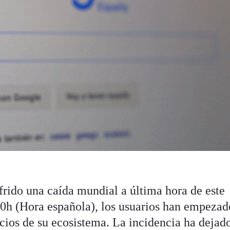
frido una caída mundial a última hora de este
:00h (Hora española), los usuarios han empezad
icios de su ecosistema. La incidencia ha dejado