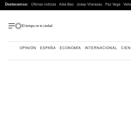
Destacamos:
Últimas noticias
Aída Bao
Josep Vilarasau
Paz Vega
Vall
El tiempo en tu ciudad
OPINIÓN
ESPAÑA
ECONOMÍA
INTERNACIONAL
CIEN