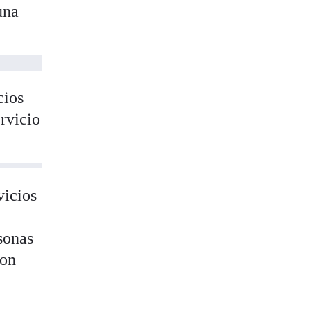
una
cios
rvicio
vicios
sonas
con