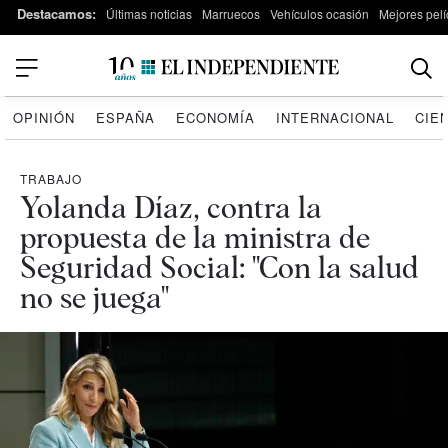
Destacamos:
Últimas noticias
Marruecos
Vehículos ocasión
Mejores pelí
OPINIÓN
ESPAÑA
ECONOMÍA
INTERNACIONAL
CIE
TRABAJO
Yolanda Díaz, contra la
propuesta de la ministra de
Seguridad Social: "Con la salud
no se juega"