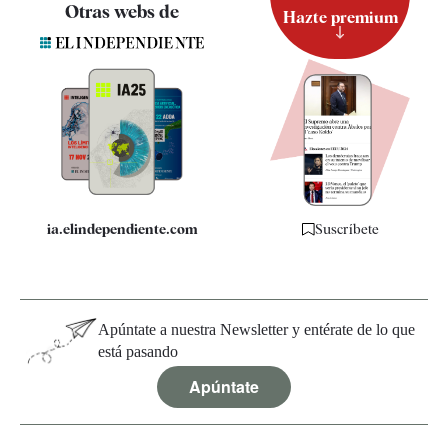
Contacto
Otras webs de
Hazte premium
Suscripción
Newsletter
Apps
Quiénes somos
Especificaciones
ia.elindependiente.com
Suscríbete
Apúntate a nuestra Newsletter y entérate de lo que
está pasando
Apúntate