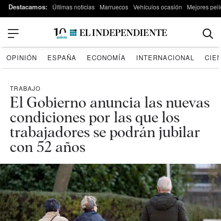
Destacamos:
Últimas noticias
Marruecos
Vehículos ocasión
Mejores pelí
OPINIÓN
ESPAÑA
ECONOMÍA
INTERNACIONAL
CIE
TRABAJO
El Gobierno anuncia las nuevas
condiciones por las que los
trabajadores se podrán jubilar
con 52 años