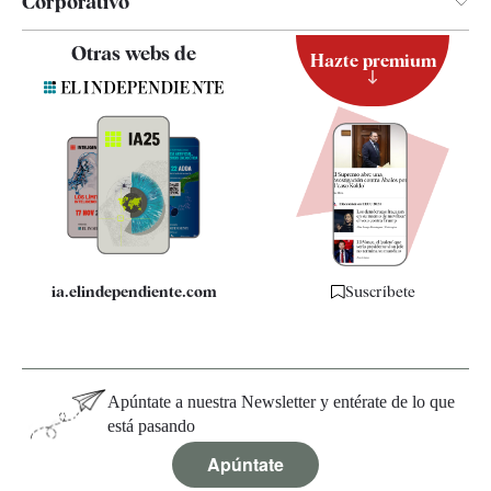
Corporativo
Contacto
Otras webs de
Hazte premium
Suscripción
Newsletter
Apps
Quiénes somos
Especificaciones
ia.elindependiente.com
Suscríbete
Apúntate a nuestra Newsletter y entérate de lo que
está pasando
Apúntate