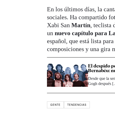
En los últimos días, la can
sociales. Ha compartido fo
Xabi San
Martín
, teclista
un
nuevo capítulo para L
español, que está lista par
composiciones y una gira 
El despido p
Bernabéu: nu
Desde que la sem
Gogh después 
GENTE
TENDENCIAS