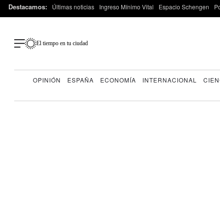
Destacamos:
Últimas noticias
Ingreso Mínimo Vital
Espacio Schengen
P
El tiempo en tu ciudad
OPINIÓN
ESPAÑA
ECONOMÍA
INTERNACIONAL
CIEN