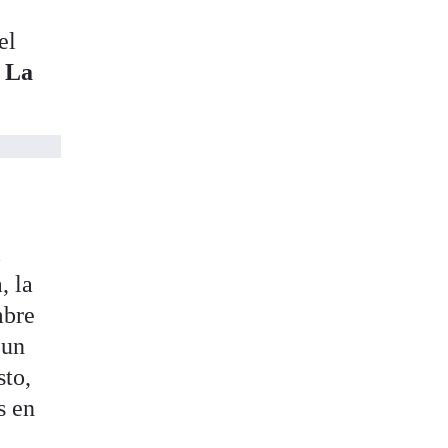
el
e
La
l
, la
mbre
 un
sto,
s en