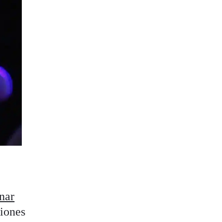
nar
niones