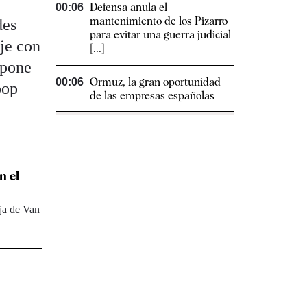
Defensa anula el
00:06
mantenimiento de los Pizarro
des
para evitar una guerra judicial
je con
[...]
upone
Ormuz, la gran oportunidad
00:06
pop
de las empresas españolas
n el
ja de Van