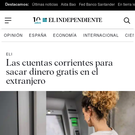
Destacamos:
Últimas noticias
Aída Bao
Fed Banco Santander
En tierra 
OPINIÓN
ESPAÑA
ECONOMÍA
INTERNACIONAL
CIE
ELI
Las cuentas corrientes para
sacar dinero gratis en el
extranjero