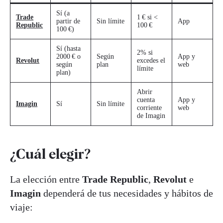
Sí (a
Trade
1 € si <
partir de
Sin límite
App
Republic
100 €
100 €)
Sí (hasta
2% si
2000 € o
Según
App y
Revolut
excedes el
según
plan
web
límite
plan)
Abrir
cuenta
App y
Imagin
Sí
Sin límite
corriente
web
de Imagin
¿Cuál elegir?
La elección entre
Trade Republic
,
Revolut
e
Imagin
dependerá de tus necesidades y hábitos de
viaje: