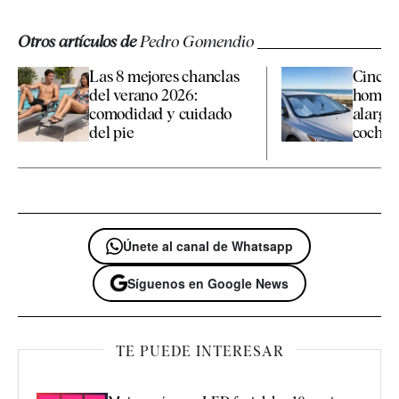
Otros artículos de
Pedro Gomendio
Las 8 mejores chanclas
Cinco 
del verano 2026:
homolo
comodidad y cuidado
alargan
del pie
coche en
Únete al canal de Whatsapp
Síguenos en Google News
TE PUEDE INTERESAR