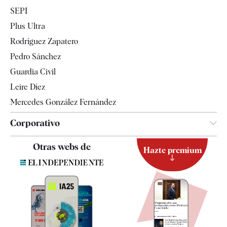
Economía
SEPI
Internacional
Plus Ultra
Gente
Rodríguez Zapatero
Televisión
Pedro Sánchez
Tendencias
Guardia Civil
Leire Díez
Mercedes González Fernández
Corporativo
Contacto
Otras webs de
Hazte premium
Suscripción
Newsletter
Apps
Quiénes somos
Especificaciones