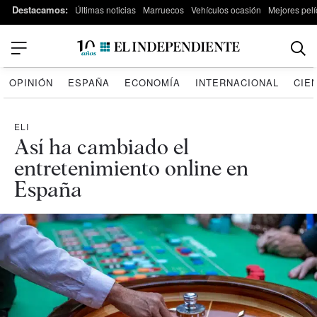
Destacamos:
Últimas noticias
Marruecos
Vehículos ocasión
Mejores pelí
OPINIÓN
ESPAÑA
ECONOMÍA
INTERNACIONAL
CIE
ELI
Así ha cambiado el
entretenimiento online en
España