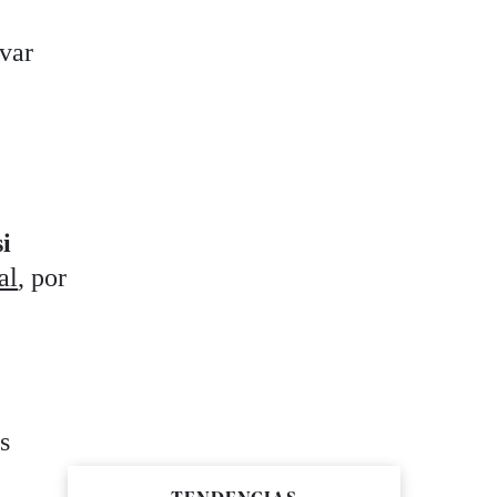
var
si
al
, por
s