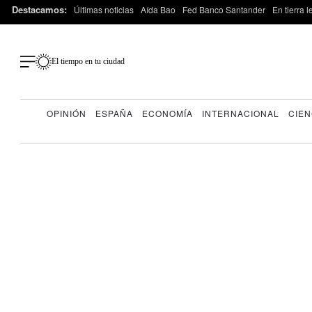
Destacamos:
Últimas noticias
Aída Bao
Fed Banco Santander
En tierra 
El tiempo en tu ciudad
OPINIÓN
ESPAÑA
ECONOMÍA
INTERNACIONAL
CIEN