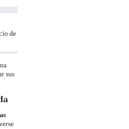
cio de
una
ar sus
da
as
verse