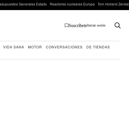
esupuestos Generales Estado
Reactores nucleares Europa
Tom Holland Zenda
Suscríbete
Iniciar sesión
VIDA SANA
MOTOR
CONVERSACIONES
DE TIENDAS