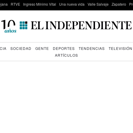
lejana
RTVE
Ingreso Mínimo Vital
Una nueva vida
Valle Salvaje
Zapatero
Pr
CIA
SOCIEDAD
GENTE
DEPORTES
TENDENCIAS
TELEVISIÓN
ARTÍCULOS