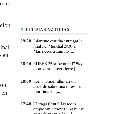
rmas
ación
ÚLTIMAS NOTICIAS
Infantino estudia entregar la
19:20
ipal
final del Mundial 2030 a
Marruecos a cambio [...]
o en
El IBEX 35 sube un 0,17 % y
18:04
alcanza su tercer cierre [...]
Irán y Omán ultiman un
18:00
con
acuerdo sobre una nueva ruta
marítima en [...]
 en
"Haraga Ceuta": las redes
17:48
empiezan a mover una nueva