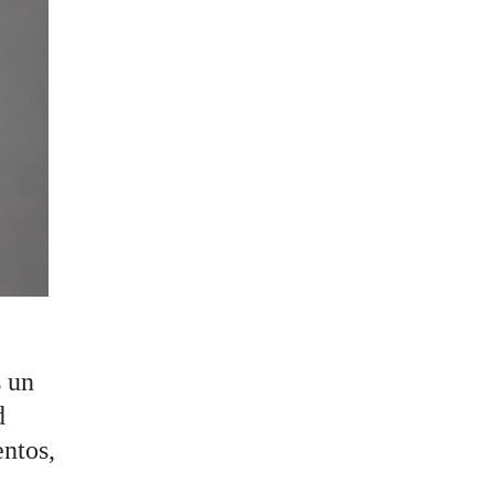
s un
d
entos,