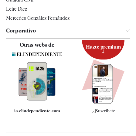
Leire Díez
Mercedes González Fernández
Corporativo
Contacto
Otras webs de
Hazte premium
Suscripción
Newsletter
Apps
Quiénes somos
Especificaciones
ia.elindependiente.com
Suscríbete