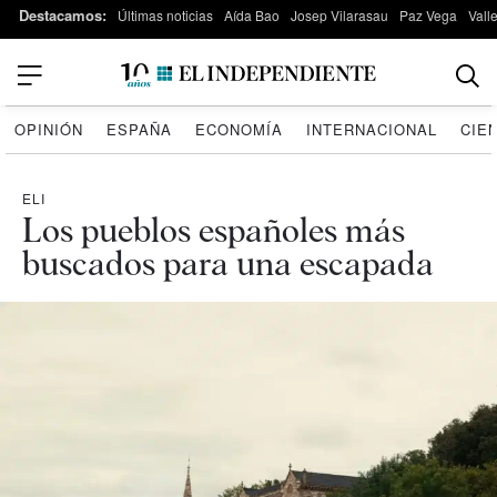
Destacamos:
Últimas noticias
Aída Bao
Josep Vilarasau
Paz Vega
Vall
OPINIÓN
ESPAÑA
ECONOMÍA
INTERNACIONAL
CIE
ELI
Los pueblos españoles más
buscados para una escapada