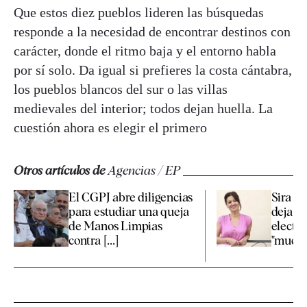
Que estos diez pueblos lideren las búsquedas
responde a la necesidad de encontrar destinos con
carácter, donde el ritmo baja y el entorno habla
por sí solo. Da igual si prefieres la costa cántabra,
los pueblos blancos del sur o las villas
medievales del interior; todos dejan huella. La
cuestión ahora es elegir el primero
Otros artículos de
Agencias / EP
El CGPJ abre diligencias
Sira R
para estudiar una queja
deja la
de Manos Limpias
elector
contra [...]
"muchas