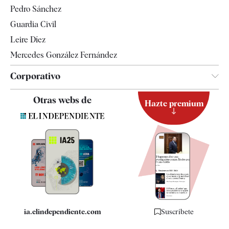
Televisión
Pedro Sánchez
Tendencias
Guardia Civil
Leire Díez
Mercedes González Fernández
Corporativo
Contacto
Otras webs de
Hazte premium
Suscripción
Newsletter
Apps
Quiénes somos
Especificaciones
ia.elindependiente.com
Suscríbete