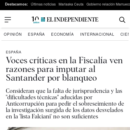
Destacamos:
Últimas noticias
Marlaska Ceuta
Gobierno relación Marruec
OPINIÓN
ESPAÑA
ECONOMÍA
INTERNACIONAL
CIE
ESPAÑA
Voces críticas en la Fiscalía ven
razones para imputar al
Santander por blanqueo
Consideran que la falta de jurisprudencia y las
"dificultades técnicas" aducidas por
Anticorrupción para pedir el sobreseimiento de
la investigación surgida de los datos desvelados
en la 'lista Falciani' no son suficientes