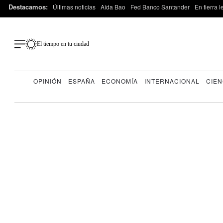
Destacamos:
Últimas noticias
Aída Bao
Fed Banco Santander
En tierra 
El tiempo en tu ciudad
OPINIÓN
ESPAÑA
ECONOMÍA
INTERNACIONAL
CIEN