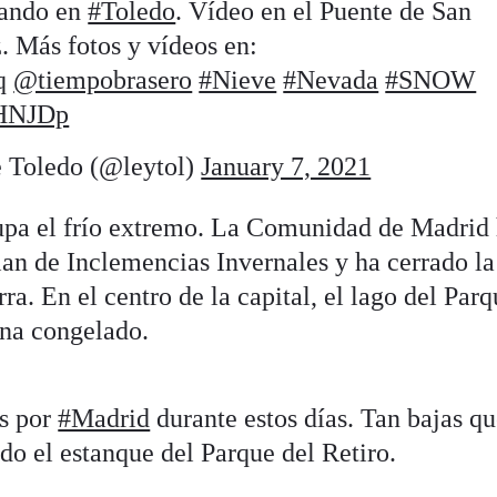
vando en
#Toledo
. Vídeo en el Puente de San
 Más fotos y vídeos en:
q
@tiempobrasero
#Nieve
#Nevada
#SNOW
dHNJDp
 Toledo (@leytol)
January 7, 2021
upa el frío extremo. La Comunidad de Madrid
lan de Inclemencias Invernales y ha cerrado la
ra. En el centro de la capital, el lago del Parq
na congelado.
s por
#Madrid
durante estos días. Tan bajas q
do el estanque del Parque del Retiro.