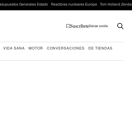
esupuestos Generales Estado
Reactores nucleares Europa
Tom Holland Zenda
Suscríbete
Iniciar sesión
VIDA SANA
MOTOR
CONVERSACIONES
DE TIENDAS