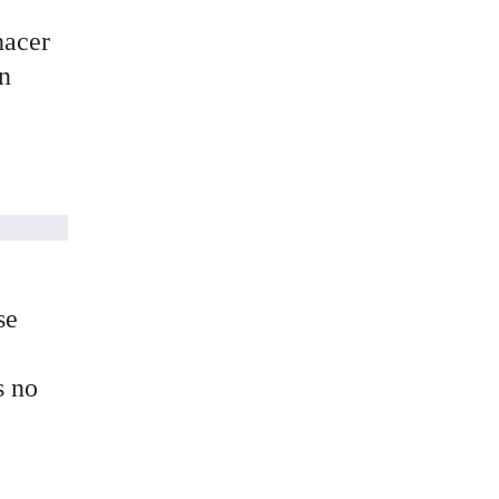
hacer
an
a
se
s no