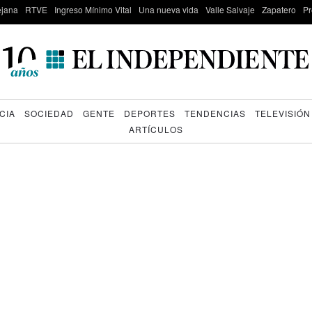
lejana
RTVE
Ingreso Mínimo Vital
Una nueva vida
Valle Salvaje
Zapatero
Pr
CIA
SOCIEDAD
GENTE
DEPORTES
TENDENCIAS
TELEVISIÓN
ARTÍCULOS