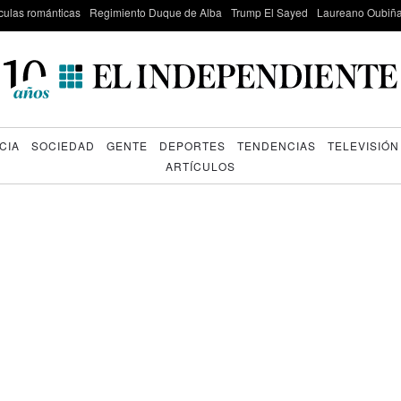
culas románticas
Regimiento Duque de Alba
Trump El Sayed
Laureano Oubiña
CIA
SOCIEDAD
GENTE
DEPORTES
TENDENCIAS
TELEVISIÓN
ARTÍCULOS