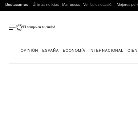
Destacamos:
Últimas noticias
Marruecos
Vehículos ocasión
Mejores pelí
El tiempo en tu ciudad
OPINIÓN
ESPAÑA
ECONOMÍA
INTERNACIONAL
CIEN