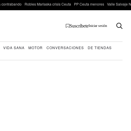
 contrabando
Robles Marlaska crisis Ceuta
PP Ceuta menores
Valle Salvaje N
Suscríbete
Iniciar sesión
VIDA SANA
MOTOR
CONVERSACIONES
DE TIENDAS