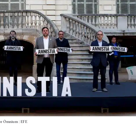
por Òmnium |
EFE