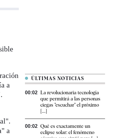
sible
bración
ÚLTIMAS NOTICIAS
ía a
La revolucionaria tecnología
00:02
.
que permitirá a las personas
ciegas "escuchar" el próximo
[...]
al".
Qué es exactamente un
00:02
a" a
eclipse solar: el fenómeno