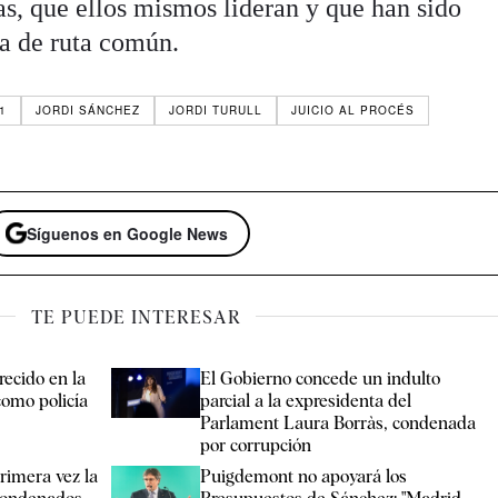
as, que ellos mismos lideran y que han sido
ja de ruta común.
1
JORDI SÁNCHEZ
JORDI TURULL
JUICIO AL PROCÉS
Síguenos en Google News
TE PUEDE INTERESAR
recido en la
El Gobierno concede un indulto
como policía
parcial a la expresidenta del
Parlament Laura Borràs, condenada
por corrupción
rimera vez la
Puigdemont no apoyará los