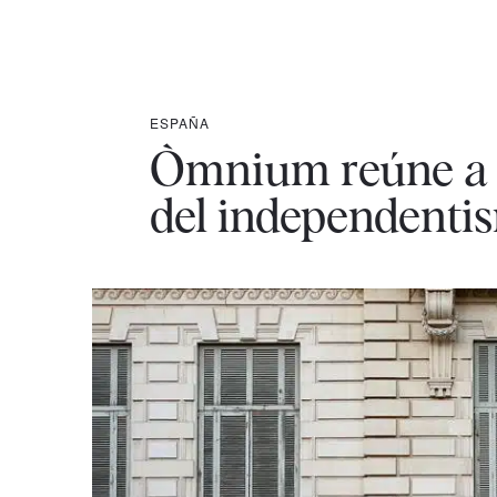
ESPAÑA
Òmnium reúne a lo
del independenti