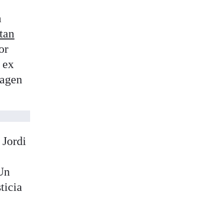
a
utan
or
 ex
magen
 Jordi
 Un
ticia