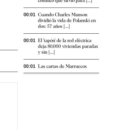
cósmico que sirvió para [...]
Cuando Charles Manson
00:01
dividió la vida de Polanski en
dos: 57 años [...]
El 'tapón' de la red eléctrica
00:01
deja 80.000 viviendas paradas
y sin [...]
Las cartas de Marruecos
00:01