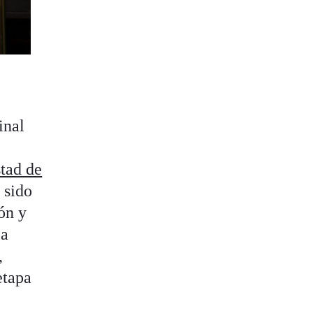
inal
stad de
 sido
ón y
 a
,
etapa