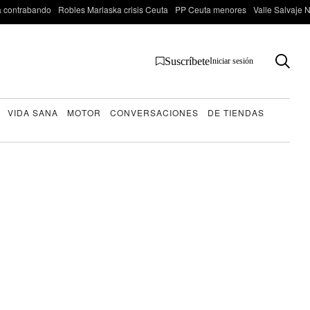
 contrabando
Robles Marlaska crisis Ceuta
PP Ceuta menores
Valle Salvaje N
Suscríbete
Iniciar sesión
VIDA SANA
MOTOR
CONVERSACIONES
DE TIENDAS