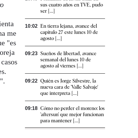
ro
sus cuatro años en TVE, pudo
ser [...]
ienta
En tierra lejana, avance del
10:02
ena me
capítulo 27 este lunes 10 de
agosto [...]
ue "es
 oreja
Sueños de libertad, avance
09:23
semanal del lunes 10 de
 casos
agosto al viernes [...]
es.
".
Quién es Jorge Silvestre, la
09:22
nueva cara de 'Valle Salvaje'
que interpreta [...]
Cómo no perder el moreno: los
09:18
'aftersun' que mejor funcionan
para mantener [...]