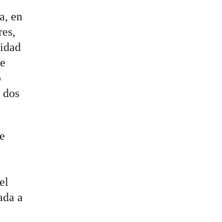
a, en
res,
nidad
de
o
r dos
le
el
ada a