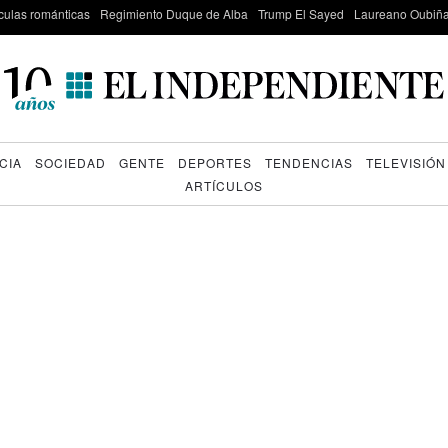
culas románticas
Regimiento Duque de Alba
Trump El Sayed
Laureano Oubiña
CIA
SOCIEDAD
GENTE
DEPORTES
TENDENCIAS
TELEVISIÓN
ARTÍCULOS