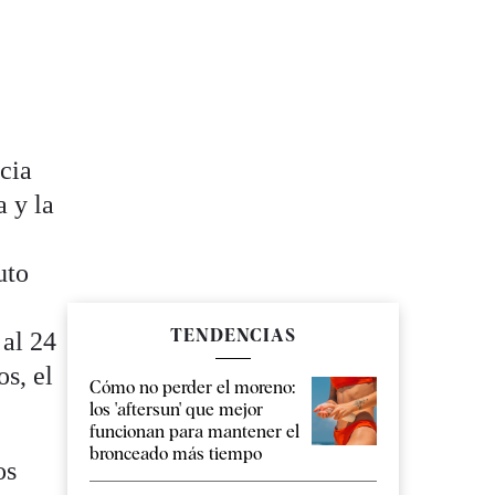
e
cia
a y la
uto
TENDENCIAS
 al 24
os, el
Cómo no perder el moreno:
los 'aftersun' que mejor
funcionan para mantener el
bronceado más tiempo
os