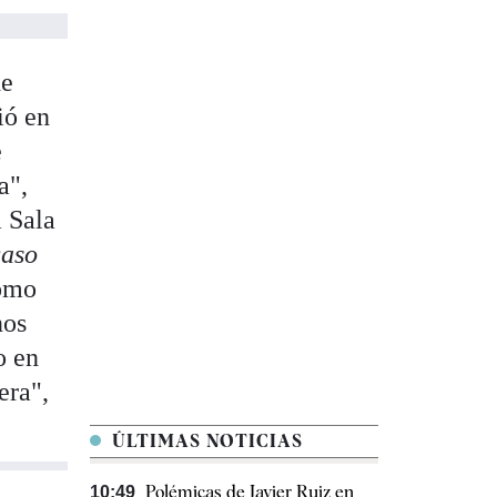
de
ió en
e
a",
a Sala
caso
como
nos
o en
era",
ÚLTIMAS NOTICIAS
Polémicas de Javier Ruiz en
10:49