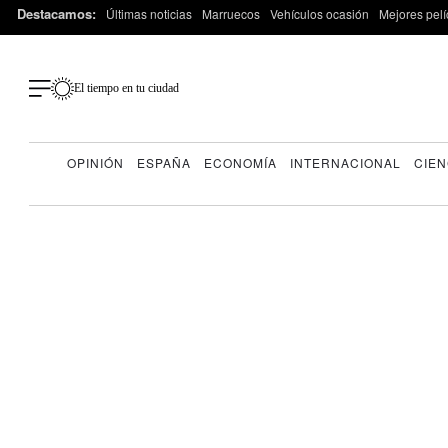
Destacamos:
Últimas noticias
Marruecos
Vehículos ocasión
Mejores pelí
El tiempo en tu ciudad
OPINIÓN
ESPAÑA
ECONOMÍA
INTERNACIONAL
CIEN