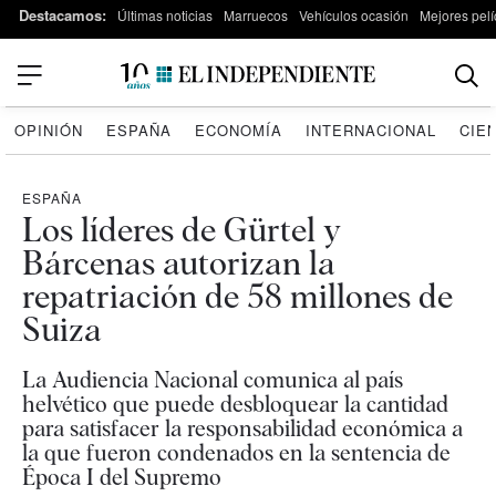
Destacamos:
Últimas noticias
Marruecos
Vehículos ocasión
Mejores pelí
OPINIÓN
ESPAÑA
ECONOMÍA
INTERNACIONAL
CIE
ESPAÑA
Los líderes de Gürtel y
Bárcenas autorizan la
repatriación de 58 millones de
Suiza
La Audiencia Nacional comunica al país
helvético que puede desbloquear la cantidad
para satisfacer la responsabilidad económica a
la que fueron condenados en la sentencia de
Época I del Supremo