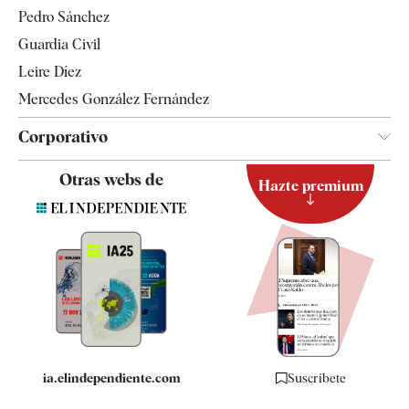
Televisión
Pedro Sánchez
Tendencias
Guardia Civil
Leire Díez
Mercedes González Fernández
Corporativo
Contacto
Otras webs de
Hazte premium
Suscripción
Newsletter
Apps
Quiénes somos
Especificaciones
ia.elindependiente.com
Suscríbete