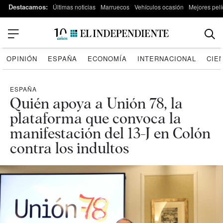
Destacamos:
Últimas noticias
Marruecos
Vehículos ocasión
Mejores pelí
OPINIÓN
ESPAÑA
ECONOMÍA
INTERNACIONAL
CIE
ESPAÑA
Quién apoya a Unión 78, la
plataforma que convoca la
manifestación del 13-J en Colón
contra los indultos