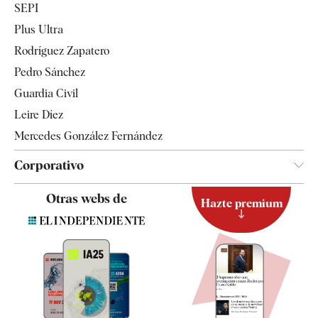
SEPI
Internacional
Plus Ultra
Gente
Rodríguez Zapatero
Televisión
Pedro Sánchez
Tendencias
Guardia Civil
Leire Díez
Mercedes González Fernández
Corporativo
Contacto
Otras webs de
Hazte premium
Suscripción
Newsletter
Apps
Quiénes somos
Especificaciones