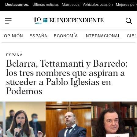
Destacamos:
Últimas noticias
Marruecos
Vehículos ocasión
Mejores pelí
OPINIÓN
ESPAÑA
ECONOMÍA
INTERNACIONAL
CIE
ESPAÑA
Belarra, Tettamanti y Barredo:
los tres nombres que aspiran a
suceder a Pablo Iglesias en
Podemos