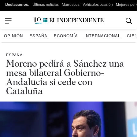
Destacamos:
Últimas noticias
Marruecos
Vehículos ocasión
Mejores pelí
OPINIÓN
ESPAÑA
ECONOMÍA
INTERNACIONAL
CIE
ESPAÑA
Moreno pedirá a Sánchez una
mesa bilateral Gobierno-
Andalucía si cede con
Cataluña