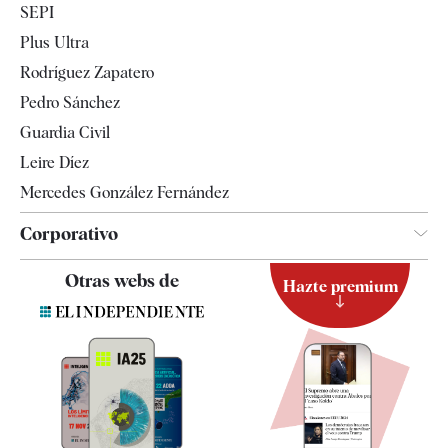
SEPI
Internacional
Plus Ultra
Gente
Rodríguez Zapatero
Televisión
Pedro Sánchez
Tendencias
Guardia Civil
Leire Díez
Mercedes González Fernández
Corporativo
Contacto
Otras webs de
Hazte premium
Suscripción
Newsletter
Apps
Quiénes somos
Especificaciones