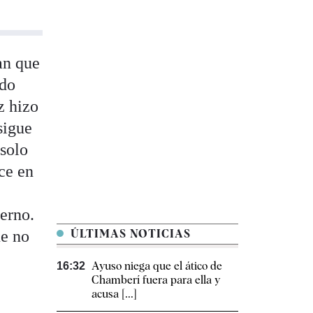
an que
ado
z hizo
sigue
 solo
ce en
ierno.
ue no
ÚLTIMAS NOTICIAS
Ayuso niega que el ático de
16:32
Chamberí fuera para ella y
acusa [...]