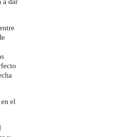
a a dar
entre
de
as
rfecto
echa
 en el
l