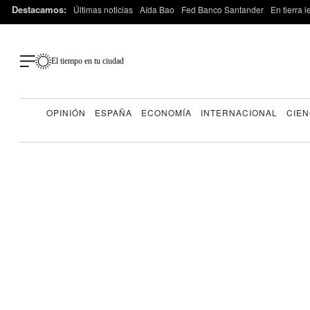
Destacamos:
Últimas noticias
Aída Bao
Fed Banco Santander
En tierra 
El tiempo en tu ciudad
OPINIÓN
ESPAÑA
ECONOMÍA
INTERNACIONAL
CIEN