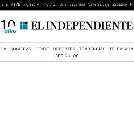
lejana
RTVE
Ingreso Mínimo Vital
Una nueva vida
Valle Salvaje
Zapatero
Pr
CIA
SOCIEDAD
GENTE
DEPORTES
TENDENCIAS
TELEVISIÓN
ARTÍCULOS