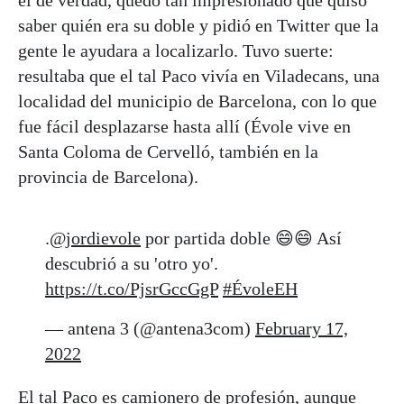
el de verdad, quedó tan impresionado que quiso
saber quién era su doble y pidió en Twitter que la
gente le ayudara a localizarlo. Tuvo suerte:
resultaba que el tal Paco vivía en Viladecans, una
localidad del municipio de Barcelona, con lo que
fue fácil desplazarse hasta allí (Évole vive en
Santa Coloma de Cervelló, también en la
provincia de Barcelona).
.
@jordievole
por partida doble 😄😄 Así
descubrió a su 'otro yo'.
https://t.co/PjsrGccGgP
#ÉvoleEH
— antena 3 (@antena3com)
February 17,
2022
El tal Paco es camionero de profesión, aunque