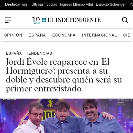
Destacamos:
Últimas noticias
Ingreso Mínimo Vital
Espacio Schengen
P
OPINIÓN
ESPAÑA
ECONOMÍA
INTERNACIONAL
CIE
ESPAÑA
|
TENDENCIAS
Jordi Évole reaparece en 'El
Hormiguero': presenta a su
doble y descubre quién será su
primer entrevistado