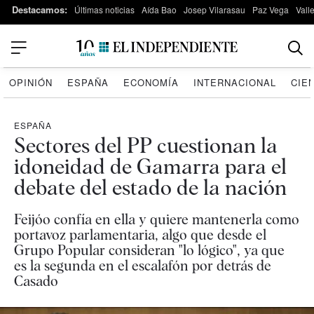
Destacamos:
Últimas noticias
Aída Bao
Josep Vilarasau
Paz Vega
Vall
OPINIÓN
ESPAÑA
ECONOMÍA
INTERNACIONAL
CIE
ESPAÑA
Sectores del PP cuestionan la
idoneidad de Gamarra para el
debate del estado de la nación
Feijóo confía en ella y quiere mantenerla como
portavoz parlamentaria, algo que desde el
Grupo Popular consideran "lo lógico", ya que
es la segunda en el escalafón por detrás de
Casado