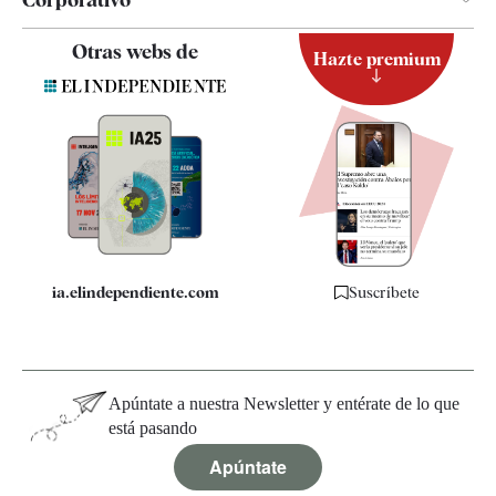
Contacto
Otras webs de
Hazte premium
Suscripción
Newsletter
Apps
Quiénes somos
Especificaciones
ia.elindependiente.com
Suscríbete
Apúntate a nuestra Newsletter y entérate de lo que
está pasando
Apúntate