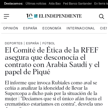
Destacamos:
Últimas noticias
Aída Bao
Fed Banco Santander
En tierra 
OPINIÓN
ESPAÑA
ECONOMÍA
INTERNACIONAL
CIE
DEPORTES
|
ESPAÑA
|
FÚTBOL
El Comité de Ética de la RFEF
asegura que desconocía el
contrato con Arabia Saudí y el
papel de Piqué
El informe que invoca Rubiales como aval se
ceñía a analizar la idoneidad de llevar la
Supercopa a dicho país por la situación de la
mujer | "Decíamos que si el único afán fuera el
crematístico estaríamos en contra", desvela uno