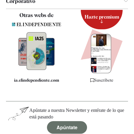
Corporativo
Contacto
Otras webs de
Hazte premium
Suscripción
Newsletter
Apps
Quiénes somos
Especificaciones
ia.elindependiente.com
Suscríbete
Apúntate a nuestra Newsletter y entérate de lo que
está pasando
Apúntate