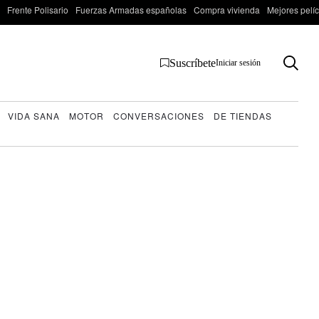
Frente Polisario
Fuerzas Armadas españolas
Compra vivienda
Mejores pelí
Suscríbete
Iniciar sesión
VIDA SANA
MOTOR
CONVERSACIONES
DE TIENDAS