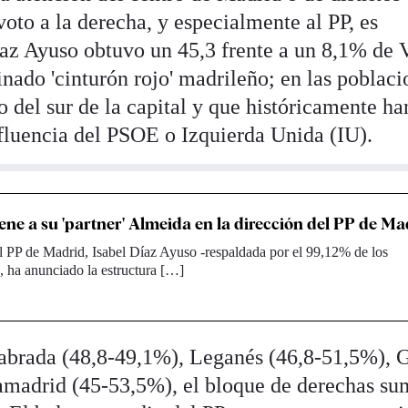
oto a la derecha, y especialmente al PP, es
az Ayuso obtuvo un 45,3 frente a un 8,1% de 
nado 'cinturón rojo' madrileño; en las poblaci
go del sur de la capital y que históricamente ha
fluencia del PSOE o Izquierda Unida (IU).
ne a su 'partner' Almeida en la dirección del PP de Ma
l PP de Madrid, Isabel Díaz Ayuso -respaldada por el 99,12% de los
 ha anunciado la estructura […]
brada (48,8-49,1%), Leganés (46,8-51,5%), G
amadrid (45-53,5%), el bloque de derechas s