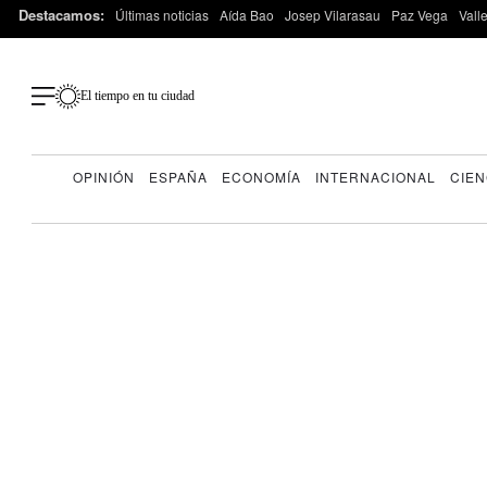
Destacamos:
Últimas noticias
Aída Bao
Josep Vilarasau
Paz Vega
Vall
El tiempo en tu ciudad
OPINIÓN
ESPAÑA
ECONOMÍA
INTERNACIONAL
CIEN