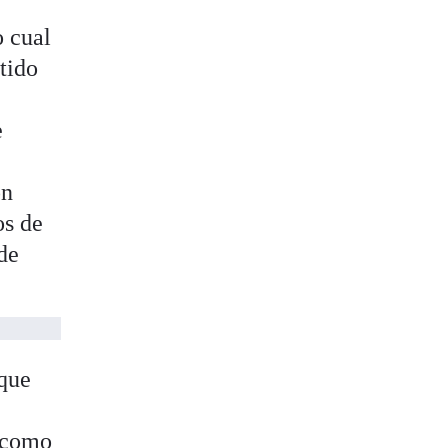
o cual
rtido
e
on
os de
de
que
s como