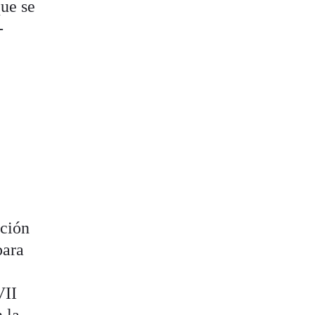
que se
-
ición
para
VII
 la