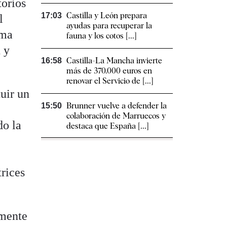
torios
Castilla y León prepara
17:03
l
ayudas para recuperar la
uma
fauna y los cotos [...]
 y
Castilla-La Mancha invierte
16:58
más de 370.000 euros en
renovar el Servicio de [...]
uir un
Brunner vuelve a defender la
15:50
colaboración de Marruecos y
do la
destaca que España [...]
trices
amente