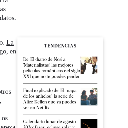
las
datos.
o
do.
La
TENDENCIAS
rgo, en
De 'El diario de Noa' a
'Materialistas': las mejores
películas románticas del siglo
XXI que no te puedes perder
Final explicado de 'El mapa
otros
de los anhelos', la serie de
,
Alice Kellen que ya puedes
ver en Netflix
Los
Calendario lunar de agosto
tereza
2026: fases, eclipse solar y