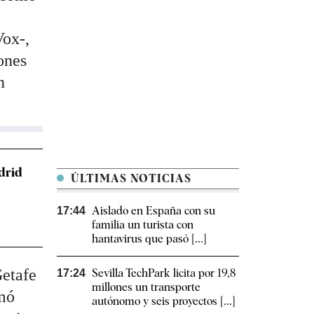
Vox-,
ones
n
drid
ÚLTIMAS NOTICIAS
Aislado en España con su
17:44
familia un turista con
hantavirus que pasó [...]
etafe
Sevilla TechPark licita por 19,8
17:24
millones un transporte
umó
autónomo y seis proyectos [...]