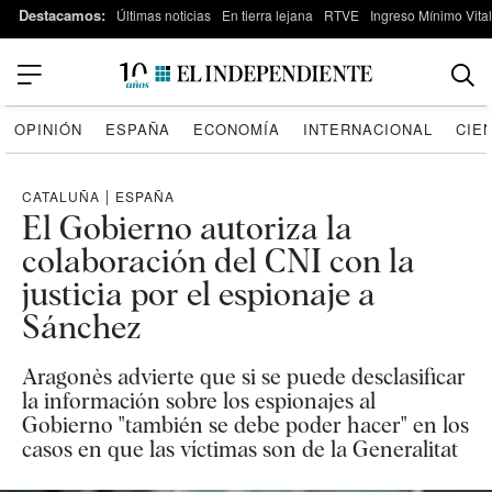
Destacamos:
Últimas noticias
En tierra lejana
RTVE
Ingreso Mínimo Vital
OPINIÓN
ESPAÑA
ECONOMÍA
INTERNACIONAL
CIE
CATALUÑA
|
ESPAÑA
El Gobierno autoriza la
colaboración del CNI con la
justicia por el espionaje a
Sánchez
Aragonès advierte que si se puede desclasificar
la información sobre los espionajes al
Gobierno "también se debe poder hacer" en los
casos en que las víctimas son de la Generalitat