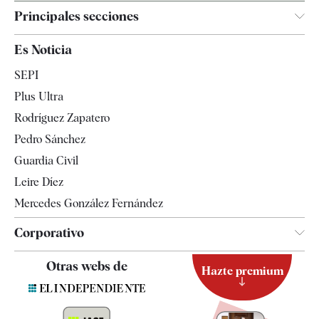
Principales secciones
España
Es Noticia
Economía
SEPI
Internacional
Plus Ultra
Gente
Rodríguez Zapatero
Televisión
Pedro Sánchez
Tendencias
Guardia Civil
Leire Díez
Mercedes González Fernández
Corporativo
Contacto
Otras webs de
Hazte premium
Suscripción
Newsletter