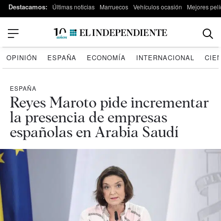
Destacamos:
Últimas noticias
Marruecos
Vehículos ocasión
Mejores pelí
OPINIÓN
ESPAÑA
ECONOMÍA
INTERNACIONAL
CIE
ESPAÑA
Reyes Maroto pide incrementar
la presencia de empresas
españolas en Arabia Saudí