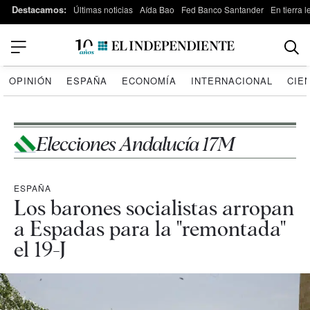
Destacamos:
Últimas noticias
Aída Bao
Fed Banco Santander
En tierra 
OPINIÓN
ESPAÑA
ECONOMÍA
INTERNACIONAL
CIE
Elecciones Andalucía 17M
ESPAÑA
Los barones socialistas arropan
a Espadas para la "remontada"
el 19-J