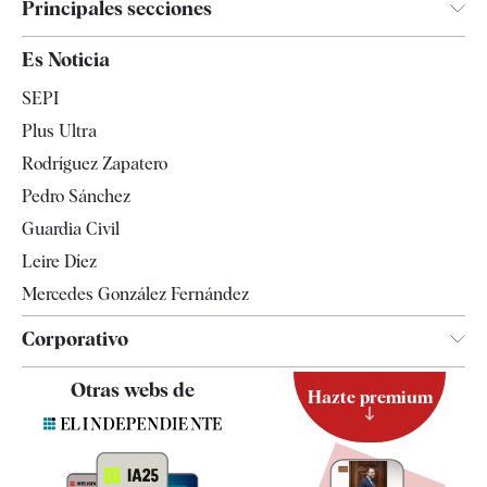
Principales secciones
España
Es Noticia
Economía
SEPI
Internacional
Plus Ultra
Gente
Rodríguez Zapatero
Televisión
Pedro Sánchez
Tendencias
Guardia Civil
Leire Díez
Mercedes González Fernández
Corporativo
Contacto
Otras webs de
Hazte premium
Suscripción
Newsletter
Apps