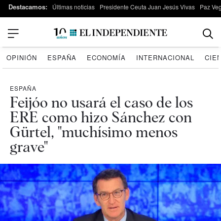
Destacamos:
Últimas noticias
Presidente Ceuta Juan Jesús Vivas
Paz Ve
OPINIÓN
ESPAÑA
ECONOMÍA
INTERNACIONAL
CIE
ESPAÑA
Feijóo no usará el caso de los
ERE como hizo Sánchez con
Gürtel, "muchísimo menos
grave"