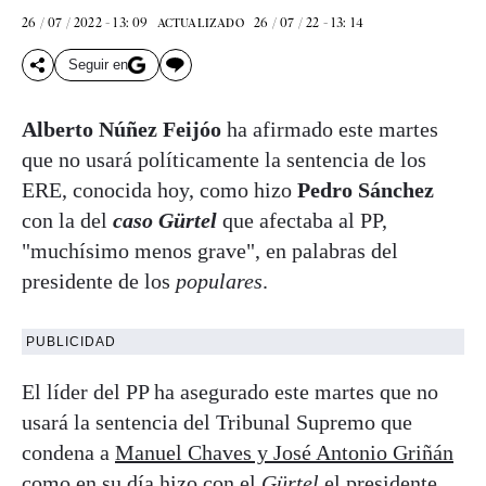
26 / 07 / 2022 - 13: 09
26 / 07 / 22 - 13: 14
ACTUALIZADO
Seguir en
Alberto Núñez Feijóo
ha afirmado este martes
que no usará políticamente la sentencia de los
ERE, conocida hoy, como hizo
Pedro Sánchez
con la del
caso Gürtel
que afectaba al PP,
"muchísimo menos grave", en palabras del
presidente de los
populares
.
PUBLICIDAD
El líder del PP ha asegurado este martes que no
usará la sentencia del Tribunal Supremo que
condena a
Manuel Chaves y José Antonio Griñán
como en su día hizo con el
Gürtel
el presidente