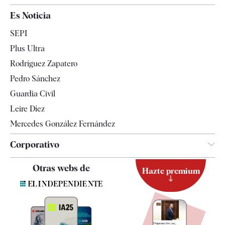
España
Es Noticia
Economía
SEPI
Internacional
Plus Ultra
Gente
Rodríguez Zapatero
Televisión
Pedro Sánchez
Tendencias
Guardia Civil
Leire Díez
Mercedes González Fernández
Corporativo
Contacto
Otras webs de
Hazte premium
Suscripción
Newsletter
Apps
Quiénes somos