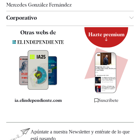
Mercedes González Fernández
Corporativo
Contacto
Otras webs de
Hazte premium
Suscripción
Newsletter
Apps
Quiénes somos
Especificaciones
ia.elindependiente.com
Suscríbete
Apúntate a nuestra Newsletter y entérate de lo que
está pasando