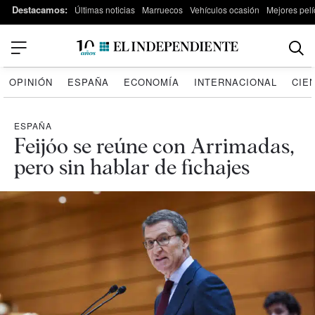
Destacamos:
Últimas noticias
Marruecos
Vehículos ocasión
Mejores pelí
OPINIÓN
ESPAÑA
ECONOMÍA
INTERNACIONAL
CIE
ESPAÑA
Feijóo se reúne con Arrimadas,
pero sin hablar de fichajes