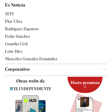
España
Es Noticia
Economía
SEPI
Internacional
Plus Ultra
Gente
Rodríguez Zapatero
Televisión
Pedro Sánchez
Tendencias
Guardia Civil
Leire Díez
Mercedes González Fernández
Corporativo
Contacto
Otras webs de
Hazte premium
Suscripción
Newsletter
Apps
Quiénes somos