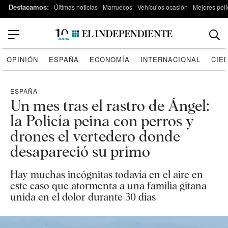
Destacamos:
Últimas noticias
Marruecos
Vehículos ocasión
Mejores pelí
OPINIÓN
ESPAÑA
ECONOMÍA
INTERNACIONAL
CIE
ESPAÑA
Un mes tras el rastro de Ángel:
la Policía peina con perros y
drones el vertedero donde
desapareció su primo
Hay muchas incógnitas todavía en el aire en
este caso que atormenta a una familia gitana
unida en el dolor durante 30 días