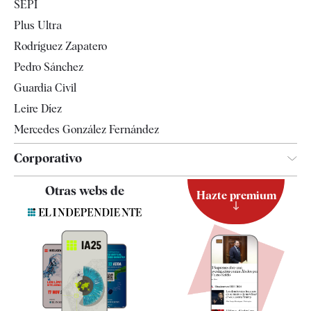
SEPI
Internacional
Plus Ultra
Gente
Rodríguez Zapatero
Televisión
Pedro Sánchez
Tendencias
Guardia Civil
Leire Díez
Mercedes González Fernández
Corporativo
Contacto
Otras webs de
Hazte premium
Suscripción
Newsletter
Apps
Quiénes somos
Especificaciones