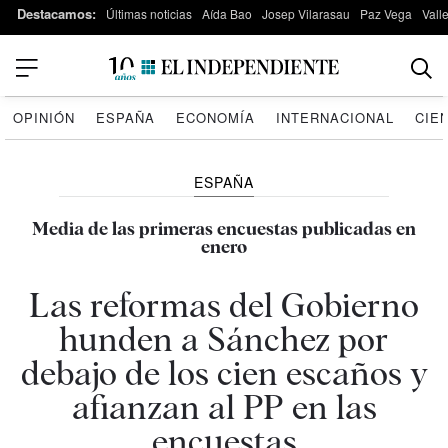
Destacamos:
Últimas noticias
Aída Bao
Josep Vilarasau
Paz Vega
Vall
OPINIÓN
ESPAÑA
ECONOMÍA
INTERNACIONAL
CIE
ESPAÑA
Media de las primeras encuestas publicadas en
enero
Las reformas del Gobierno
hunden a Sánchez por
debajo de los cien escaños y
afianzan al PP en las
encuestas