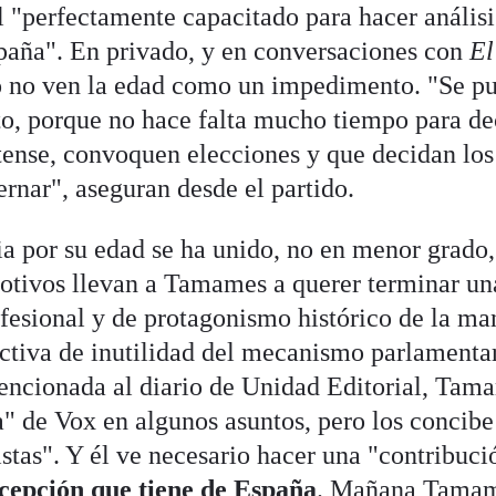
il "perfectamente capacitado para hacer análisi
paña". En privado, y en conversaciones con
El
do no ven la edad como un impedimento. "Se p
o, porque no hace falta mucho tiempo para dec
tense, convoquen elecciones y que decidan los
rnar", aseguran desde el partido.
ia por su edad se ha unido, no en menor grado,
otivos llevan a Tamames a querer terminar una
ofesional y de protagonismo histórico de la m
ctiva de inutilidad del mecanismo parlamentar
encionada al diario de Unidad Editorial, Tam
a" de Vox en algunos asuntos, pero los concib
istas". Y él ve necesario hacer una "contribuci
rcepción que tiene de España
. Mañana Tamame