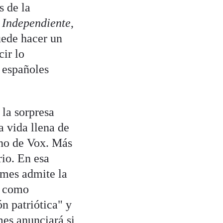
s de la
 Independiente
,
uede hacer un
ir lo
 españoles
 la sorpresa
 vida llena de
ano de Vox. Más
io. En esa
ames admite la
e como
ón patriótica" y
s anunciará si