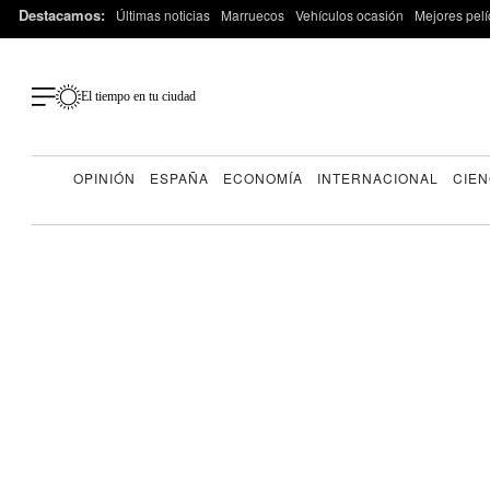
Destacamos:
Últimas noticias
Marruecos
Vehículos ocasión
Mejores pelí
El tiempo en tu ciudad
OPINIÓN
ESPAÑA
ECONOMÍA
INTERNACIONAL
CIEN