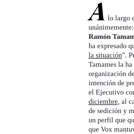
A
lo largo 
unánimemente:
Ramón Tamam
ha expresado q
la situación
". P
Tamames la ha 
organización de
intención de pr
el Ejecutivo c
diciembre
, al 
de sedición y m
un perfil que q
que Vox mantuvi