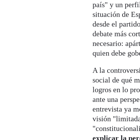
país" y un perf
situación de Es
desde el parti
debate más cort
necesario: apár
quien debe gobe
A la controvers
social de qué m
logros en lo pr
ante una perspe
entrevista ya m
visión "limitad
"constitucional
explicar la pe