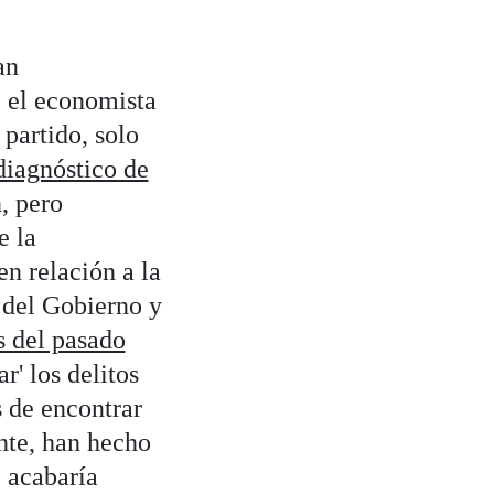
an
 el economista
partido, solo
diagnóstico de
, pero
e la
en relación a la
 del Gobierno y
s del pasado
r' los delitos
s de encontrar
nte, han hecho
 acabaría