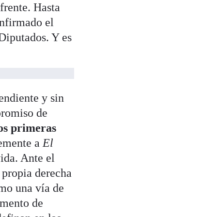
frente. Hasta
onfirmado el
 Diputados. Y es
endiente y sin
promiso de
os primeras
temente a
El
ida. Ante el
 propia derecha
omo una vía de
umento de