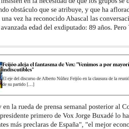
insisten en la necesidad de que los grupos se d
ndo obstáculo que se atribuye, y que ha aflorad
 una vez ha reconocido Abascal las conversac
avanzada edad del exdiputado: 89 años. Pero 
Feijóo aleja el fantasma de Vox: "Venimos a por mayo
indiscutibles"
El eje del discurso de Alberto Núñez Feijóo en la clausura de la reuni
de su partido […]
 en la rueda de prensa semanal posterior al 
cepresidente primero de Vox Jorge Buxadé lo h
tes más preclaras de España", "el mejor econ