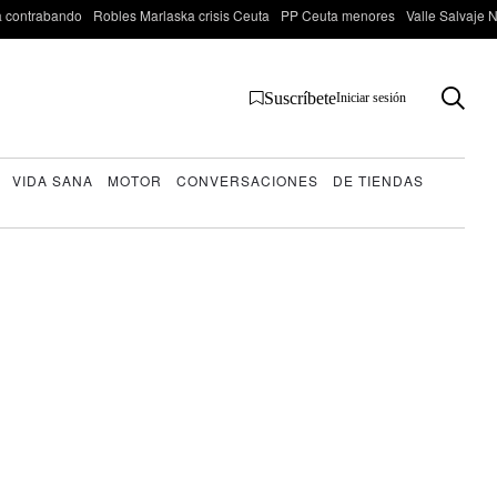
 contrabando
Robles Marlaska crisis Ceuta
PP Ceuta menores
Valle Salvaje N
Suscríbete
Iniciar sesión
VIDA SANA
MOTOR
CONVERSACIONES
DE TIENDAS