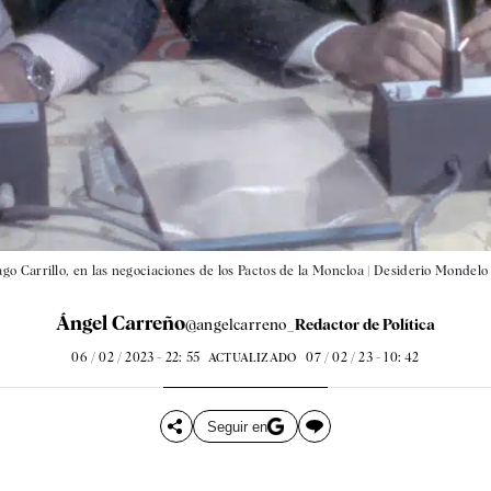
o Carrillo, en las negociaciones de los Pactos de la Moncloa |
Desiderio Mondelo
Ángel Carreño
@angelcarreno_
Redactor de Política
06 / 02 / 2023 - 22: 55
07 / 02 / 23 - 10: 42
ACTUALIZADO
Seguir en