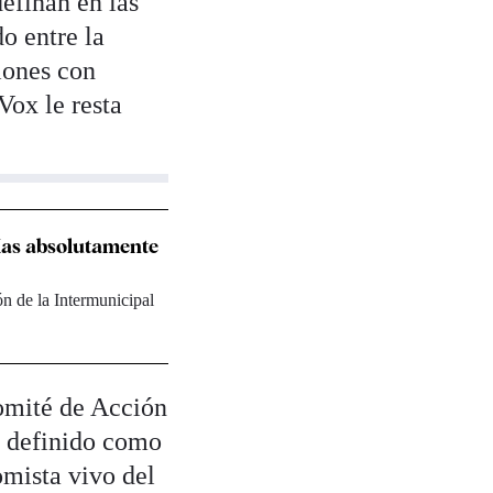
efinan en las
o entre la
iones con
Vox le resta
rías absolutamente
ón de la Intermunicipal
Comité de Acción
a definido como
omista vivo del