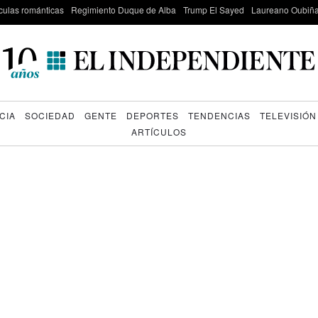
culas románticas
Regimiento Duque de Alba
Trump El Sayed
Laureano Oubiña
CIA
SOCIEDAD
GENTE
DEPORTES
TENDENCIAS
TELEVISIÓN
ARTÍCULOS