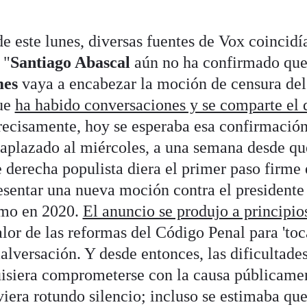
de este lunes, diversas fuentes de Vox coincidí
 "
Santiago Abascal
aún no ha confirmado que
es
vaya a encabezar la moción de censura del 
ue
ha habido conversaciones y se comparte el 
recisamente, hoy se esperaba esa confirmación
aplazado al miércoles, a una semana desde qu
 derecha populista diera el primer paso firme 
esentar una nueva moción contra el presidente
omo en 2020.
El anuncio se produjo a principio
calor de las reformas del Código Penal para 'toca
alversación. Y desde entonces, las dificultade
uisiera comprometerse con la causa públicame
era rotundo silencio; incluso se estimaba que