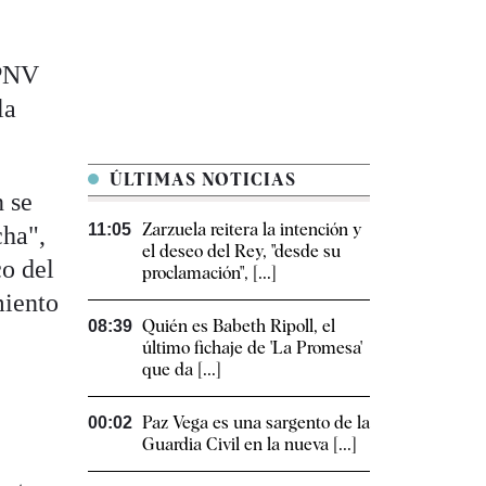
 PNV
la
ÚLTIMAS NOTICIAS
n se
Zarzuela reitera la intención y
11:05
cha",
el deseo del Rey, "desde su
o del
proclamación", [...]
miento
Quién es Babeth Ripoll, el
08:39
último fichaje de 'La Promesa'
que da [...]
Paz Vega es una sargento de la
00:02
Guardia Civil en la nueva [...]