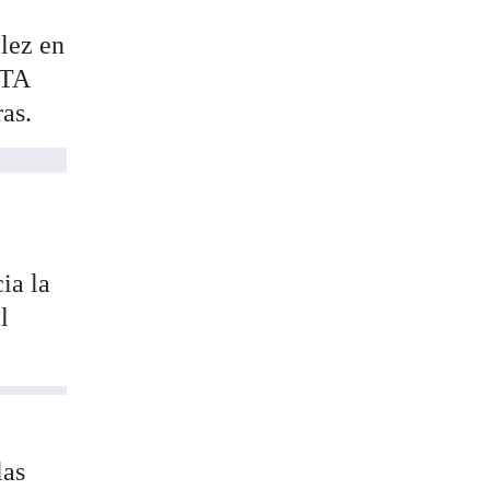
lez en
ETA
ras.
ia la
l
las