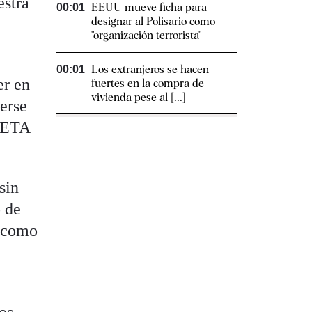
estra
EEUU mueve ficha para
00:01
designar al Polisario como
"organización terrorista"
Los extranjeros se hacen
00:01
er en
fuertes en la compra de
vivienda pese al [...]
cerse
e ETA
sin
o de
o como
os