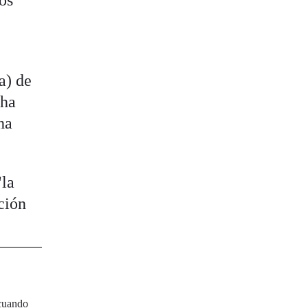
a) de
 ha
ha
"la
ción
 cuando