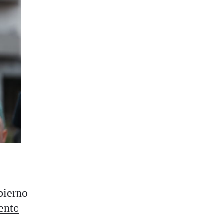
bierno
ento