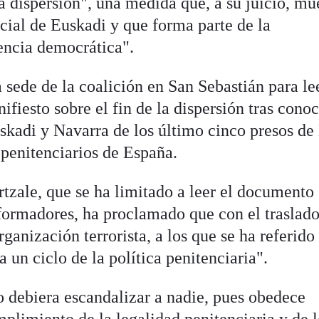
la dispersión", una medida que, a su juicio, mu
cial de Euskadi y que forma parte de la
encia democrática".
 sede de la coalición en San Sebastián para le
ifiesto sobre el fin de la dispersión tras cono
Euskadi y Navarra de los último cinco presos d
 penitenciarios de España.
ertzale, que se ha limitado a leer el documento 
nformadores, ha proclamado que con el traslad
organización terrorista, a los que se ha referid
ra un ciclo de la política penitenciaria".
no debiera escandalizar a nadie, pues obedece
plimiento de la legalidad penitenciaria y de l