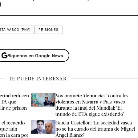
]
STA VASCO (PNV)
PRISIONES
Síguenos en Google News
TE PUEDE INTERESAR
ertad reducen
Vox promete "denuncias" contra los
 ETA que
violentos en Navarra y País Vasco
ir de prisión
durante la final del Mundial: "El
mundo de ETA sigue existiendo"
 el recuerdo
García-Castellón: "La sociedad vasca
 que aún
no se ha curado del trauma de Miguel
n la cara por
Ángel Blanco"