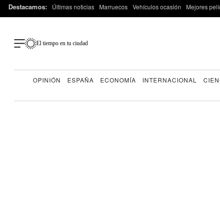
Destacamos:
Últimas noticias
Marruecos
Vehículos ocasión
Mejores pelí
El tiempo en tu ciudad
OPINIÓN
ESPAÑA
ECONOMÍA
INTERNACIONAL
CIEN