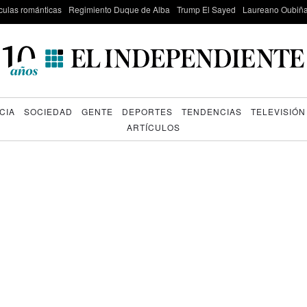
culas románticas
Regimiento Duque de Alba
Trump El Sayed
Laureano Oubiña
CIA
SOCIEDAD
GENTE
DEPORTES
TENDENCIAS
TELEVISIÓN
ARTÍCULOS