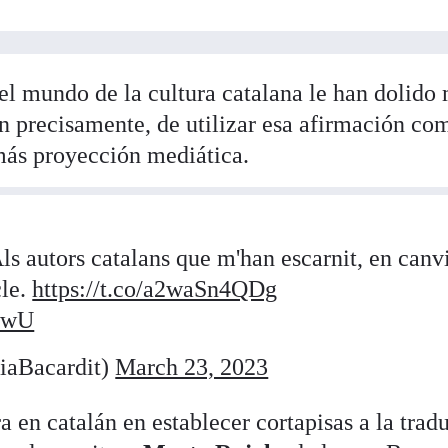
el mundo de la cultura catalana le han dolido 
an precisamente, de utilizar esa afirmación co
más proyección mediática.
ls autors catalans que m'han escarnit, en canvi
cle.
https://t.co/a2waSn4QDg
EwU
liaBacardit)
March 23, 2023
a en catalán en establecer cortapisas a la trad