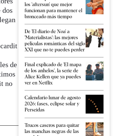
tores
los 'aftersun' que mejor
e dos
funcionan para mantener el
bronceado más tiempo
llegan
De 'El diario de Noa' a
'Materialistas': las mejores
películas románticas del siglo
acardit
XXI que no te puedes perder
les de
Final explicado de 'El mapa
de los anhelos', la serie de
ltimos
Alice Kellen que ya puedes
it no
ver en Netflix
Calendario lunar de agosto
2026: fases, eclipse solar y
Perseidas
Trucos caseros para quitar
las manchas negras de las