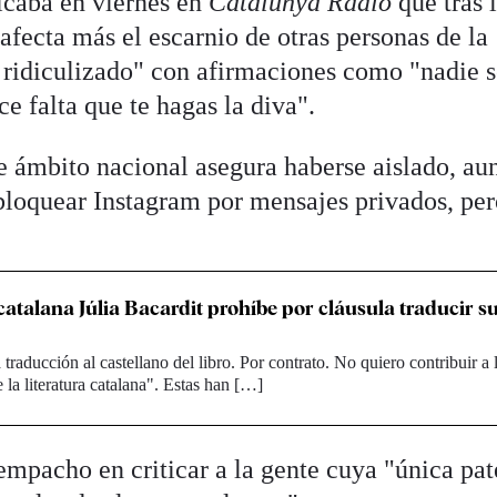
licaba en viernes en
Catalunya Ràdio
que tras 
fecta más el escarnio de otras personas de la
n ridiculizado" con afirmaciones como "nadie s
ce falta que te hagas la diva".
de ámbito nacional asegura haberse aislado, au
bloquear Instagram por mensajes privados, per
catalana Júlia Bacardit prohíbe por cláusula traducir su
traducción al castellano del libro. Por contrato. No quiero contribuir a 
 la literatura catalana". Estas han […]
pacho en criticar a la gente cuya "única pat