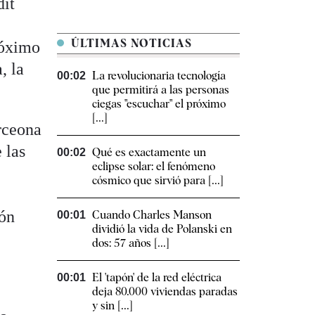
dit
a
ÚLTIMAS NOTICIAS
róximo
, la
La revolucionaria tecnología
00:02
que permitirá a las personas
ciegas "escuchar" el próximo
[...]
rceona
 las
Qué es exactamente un
00:02
eclipse solar: el fenómeno
cósmico que sirvió para [...]
ión
Cuando Charles Manson
00:01
dividió la vida de Polanski en
dos: 57 años [...]
El 'tapón' de la red eléctrica
00:01
deja 80.000 viviendas paradas
y sin [...]