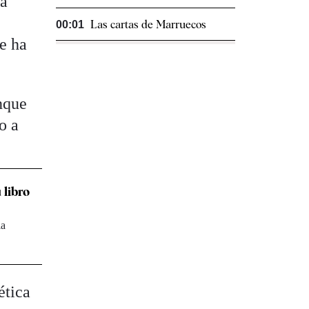
la
Las cartas de Marruecos
00:01
e ha
nque
o a
 libro
la
ética