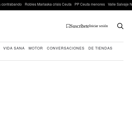
 contrabando
Robles Marlaska crisis Ceuta
PP Ceuta menores
Valle Salvaje N
Suscríbete
Iniciar sesión
VIDA SANA
MOTOR
CONVERSACIONES
DE TIENDAS