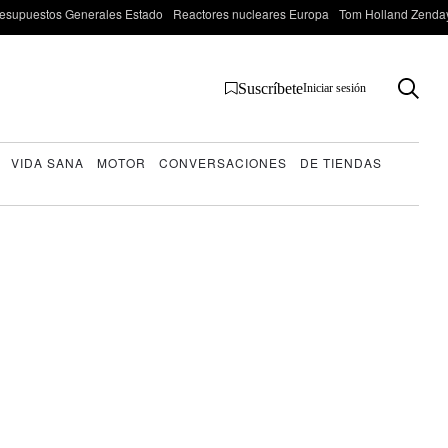
esupuestos Generales Estado
Reactores nucleares Europa
Tom Holland Zenda
Suscríbete
Iniciar sesión
VIDA SANA
MOTOR
CONVERSACIONES
DE TIENDAS