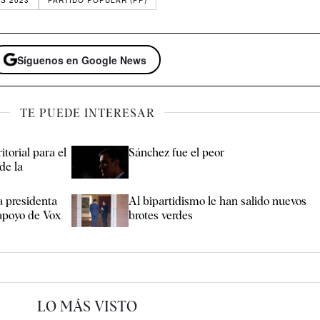
S 2023
PARTIDO POPULAR (PP)
Síguenos en Google News
TE PUEDE INTERESAR
itorial para el
Sánchez fue el peor
de la
a presidenta
Al bipartidismo le han salido nuevos
apoyo de Vox
brotes verdes
LO MÁS VISTO