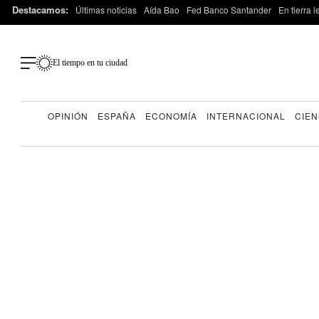
Destacamos:
Últimas noticias
Aída Bao
Fed Banco Santander
En tierra 
El tiempo en tu ciudad
OPINIÓN
ESPAÑA
ECONOMÍA
INTERNACIONAL
CIEN