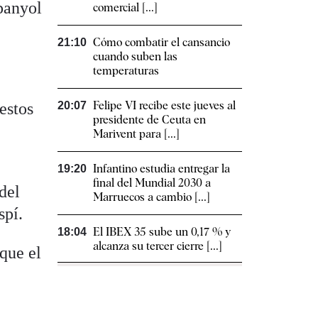
spanyol
comercial [...]
Cómo combatir el cansancio​
21:10
cuando suben las
temperaturas
Felipe VI recibe este jueves al
estos
20:07
presidente de Ceuta en
Marivent para [...]
Infantino estudia entregar la
19:20
final del Mundial 2030 a
del
Marruecos a cambio [...]
spí.
El IBEX 35 sube un 0,17 % y
18:04
alcanza su tercer cierre [...]
que el