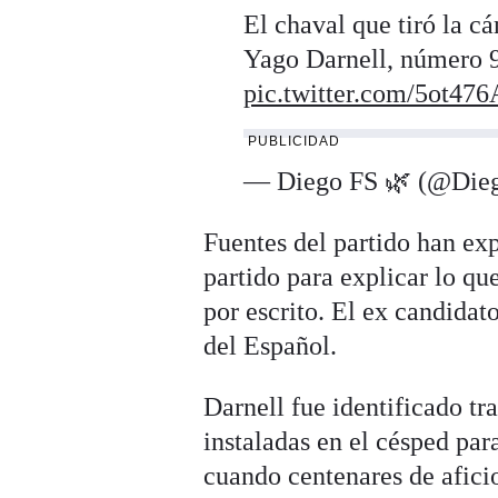
El chaval que tiró la c
Yago Darnell, número 9 
pic.twitter.com/5ot47
PUBLICIDAD
— Diego FS 🌿 (@Di
Fuentes del partido han exp
partido para explicar lo q
por escrito. El ex candidat
del Español.
Darnell fue identificado tr
instaladas en el césped para
cuando centenares de afici