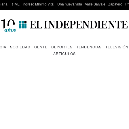
lejana
RTVE
Ingreso Mínimo Vital
Una nueva vida
Valle Salvaje
Zapatero
Pr
CIA
SOCIEDAD
GENTE
DEPORTES
TENDENCIAS
TELEVISIÓN
ARTÍCULOS