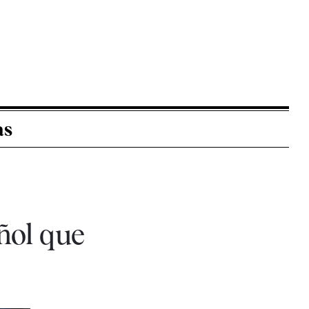
as
añol que