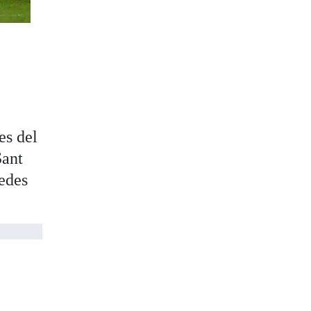
es del
Sant
redes