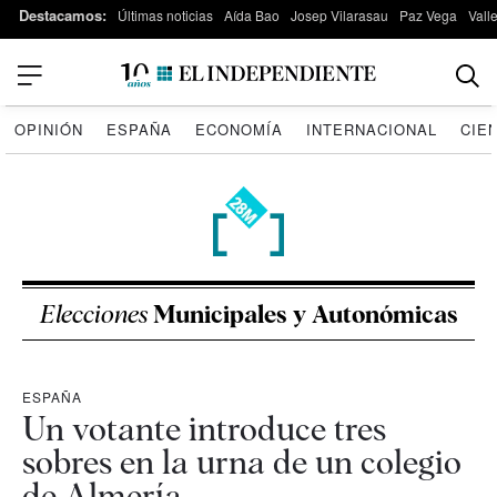
Destacamos:
Últimas noticias
Aída Bao
Josep Vilarasau
Paz Vega
Vall
OPINIÓN
ESPAÑA
ECONOMÍA
INTERNACIONAL
CIE
Elecciones
Municipales y Autonómicas
ESPAÑA
Un votante introduce tres
sobres en la urna de un colegio
de Almería