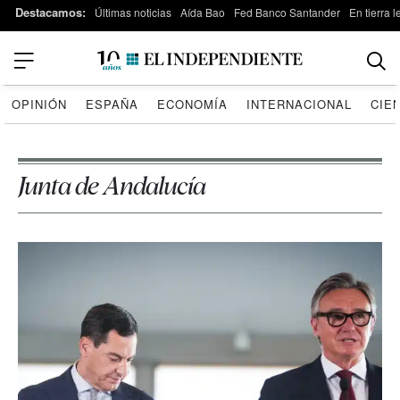
Destacamos:
Últimas noticias
Aída Bao
Fed Banco Santander
En tierra 
OPINIÓN
ESPAÑA
ECONOMÍA
INTERNACIONAL
CIE
Junta de Andalucía