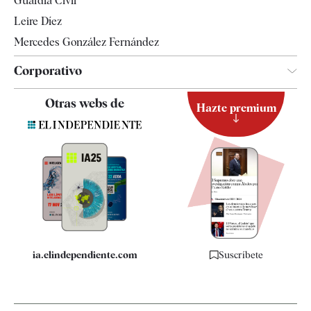
Guardia Civil
Leire Díez
Mercedes González Fernández
Corporativo
Contacto
Otras webs de
Hazte premium
Suscripción
Newsletter
Apps
Quiénes somos
Especificaciones
ia.elindependiente.com
Suscríbete