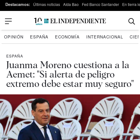
Destacamos:
Últimas noticias
Aída Bao
Fed Banco Santander
En tierra 
OPINIÓN
ESPAÑA
ECONOMÍA
INTERNACIONAL
CIE
ESPAÑA
Juanma Moreno cuestiona a la
Aemet: "Si alerta de peligro
extremo debe estar muy seguro"