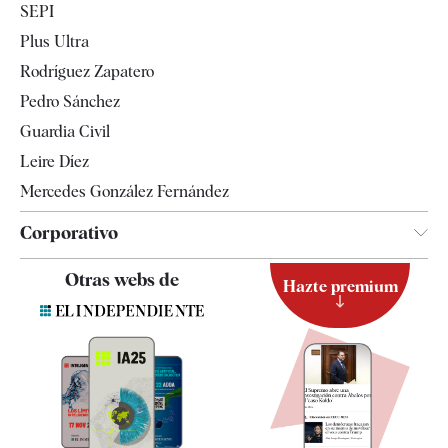
SEPI
Internacional
Plus Ultra
Gente
Rodríguez Zapatero
Televisión
Pedro Sánchez
Tendencias
Guardia Civil
Leire Díez
Mercedes González Fernández
Corporativo
Contacto
Otras webs de
Hazte premium
Suscripción
Newsletter
Apps
Quiénes somos
Especificaciones