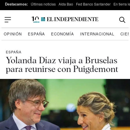
Destacamos:
Últimas noticias
Aída Bao
Fed Banco Santander
En tierra 
OPINIÓN
ESPAÑA
ECONOMÍA
INTERNACIONAL
CIE
ESPAÑA
Yolanda Díaz viaja a Bruselas
para reunirse con Puigdemont