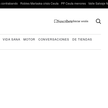
 contrabando
Robles Marlaska crisis Ceuta
PP Ceuta menores
Valle Salvaje N
Suscríbete
Iniciar sesión
VIDA SANA
MOTOR
CONVERSACIONES
DE TIENDAS