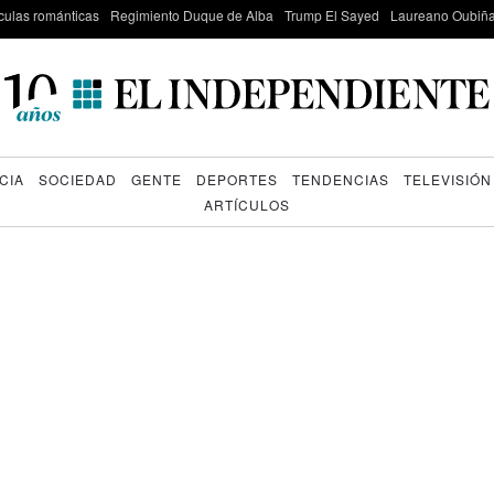
culas románticas
Regimiento Duque de Alba
Trump El Sayed
Laureano Oubiña
CIA
SOCIEDAD
GENTE
DEPORTES
TENDENCIAS
TELEVISIÓN
ARTÍCULOS