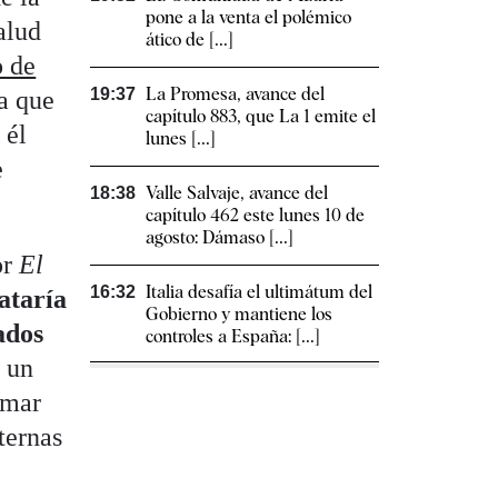
pone a la venta el polémico
alud
ático de [...]
o de
La Promesa, avance del
19:37
za que
capítulo 883, que La 1 emite el
 él
lunes [...]
e
Valle Salvaje, avance del
18:38
capítulo 462 este lunes 10 de
agosto: Dámaso [...]
or
El
Italia desafía el ultimátum del
16:32
ataría
Gobierno y mantiene los
ados
controles a España: [...]
ó un
umar
ternas