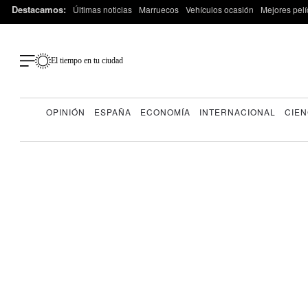
Destacamos:
Últimas noticias
Marruecos
Vehículos ocasión
Mejores pelí
El tiempo en tu ciudad
OPINIÓN
ESPAÑA
ECONOMÍA
INTERNACIONAL
CIEN