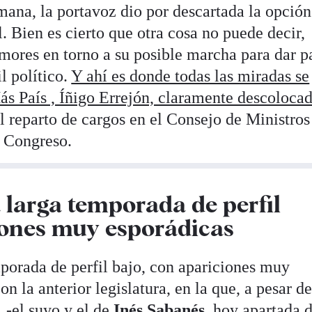
emana, la portavoz dio por descartada la opción
l. Bien es cierto que otra cosa no puede decir,
umores en torno a su posible marcha para dar p
l político.
Y ahí es donde todas las miradas se
Más País , Íñigo Errejón, claramente descoloca
l reparto de cargos en el Consejo de Ministros
l Congreso.
 larga temporada de perfil
iones muy esporádicas
mporada de perfil bajo, con apariciones muy
n la anterior legislatura, en la que, a pesar de
, -el suyo y el de
Inés Sabanés
, hoy apartada d