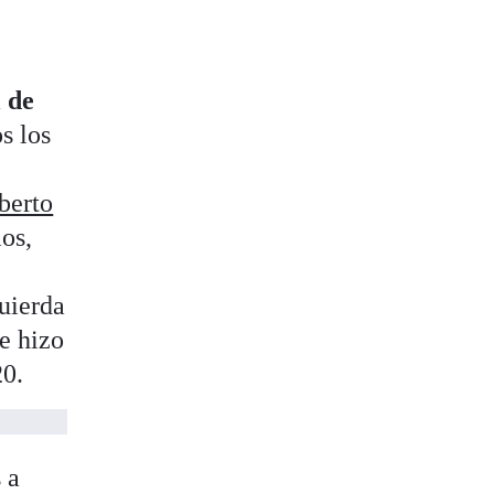
 de
s los
berto
os,
quierda
e hizo
20.
 a