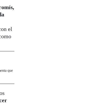
romís,
da
con el
 como
menta que
os
cer