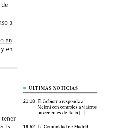
 de
aso a
do en
 y en
ÚLTIMAS NOTICIAS
El Gobierno responde a
21:18
Meloni con controles a viajeros
procedentes de Italia [...]
 tener
e la
La Comunidad de Madrid
19:52