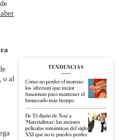
 de
haber
ara
TENDENCIAS
de
 o al
Cómo no perder el moreno:
los 'aftersun' que mejor
funcionan para mantener el
bronceado más tiempo
De 'El diario de Noa' a
'Materialistas': las mejores
películas románticas del siglo
lega
XXI que no te puedes perder