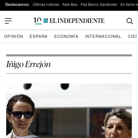
Destacamos:
Últimas noticias
Aída Bao
Fed Banco Santander
En tierra 
OPINIÓN
ESPAÑA
ECONOMÍA
INTERNACIONAL
CIE
Iñigo Errejón