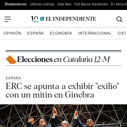
Destacamos:
Últimas noticias
Aída Bao
Fed Banco Santander
En tierra 
OPINIÓN
ESPAÑA
ECONOMÍA
INTERNACIONAL
CIE
Elecciones
en Cataluña 12-M
ESPAÑA
ERC se apunta a exhibir "exilio"
con un mitin en Ginebra