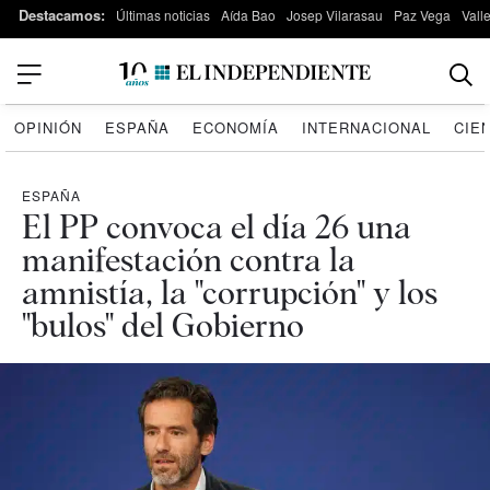
Destacamos:
Últimas noticias
Aída Bao
Josep Vilarasau
Paz Vega
Vall
OPINIÓN
ESPAÑA
ECONOMÍA
INTERNACIONAL
CIE
ESPAÑA
El PP convoca el día 26 una
manifestación contra la
amnistía, la "corrupción" y los
"bulos" del Gobierno