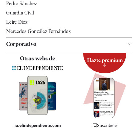
Pedro Sánchez
Tendencias
Guardia Civil
Leire Díez
Mercedes González Fernández
Corporativo
Contacto
Otras webs de
Hazte premium
Suscripción
Newsletter
Apps
Quiénes somos
Especificaciones
ia.elindependiente.com
Suscríbete