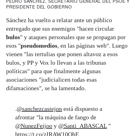
PEDRO SÁNCHEZ, SECRETARIO GENERAL DEL PSOE Y
PRESIDENTE DEL GOBIERNO
Sánchez ha vuelto a relatar ante un público
entregado que sus enemigos "hacen circular
bulos
" y ataques personales que se propagan por
esos "
pseudomedios
, en las páginas web". Luego
vienen "las tertulias que ponen altavoz a esos
bulos, y PP y Vox lo llevan a las tribunas
políticas" para que finalmente algunas
asociaciones "judicialicen todas esas
difamaciones", se ha lamentado.
.
@sanchezcastejon
está dispuesto a
afrontar "la máquina de fango de
@NunezFeijoo
y
@Santi_ABASCAL
"
https://t.co/zIRAW10QhE