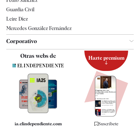
Pedro Sánchez
Tendencias
Guardia Civil
Leire Díez
Mercedes González Fernández
Corporativo
Contacto
Otras webs de
Hazte premium
Suscripción
Newsletter
Apps
Quiénes somos
Especificaciones
ia.elindependiente.com
Suscríbete