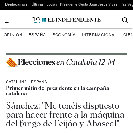
Destacamos:
Últimas noticias
Presidente Ceuta Juan Jesús Vivas
Paz Ve
OPINIÓN
ESPAÑA
ECONOMÍA
INTERNACIONAL
CIE
Elecciones
en Cataluña 12-M
CATALUÑA
|
ESPAÑA
Primer mitin del presidente en la campaña
catalana
Sánchez: "Me tenéis dispuesto
para hacer frente a la máquina
del fango de Feijóo y Abascal"