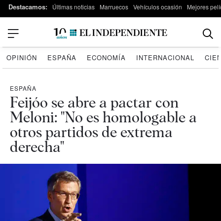
Destacamos:
Últimas noticias
Marruecos
Vehículos ocasión
Mejores pelí
OPINIÓN
ESPAÑA
ECONOMÍA
INTERNACIONAL
CIE
ESPAÑA
Feijóo se abre a pactar con
Meloni: "No es homologable a
otros partidos de extrema
derecha"