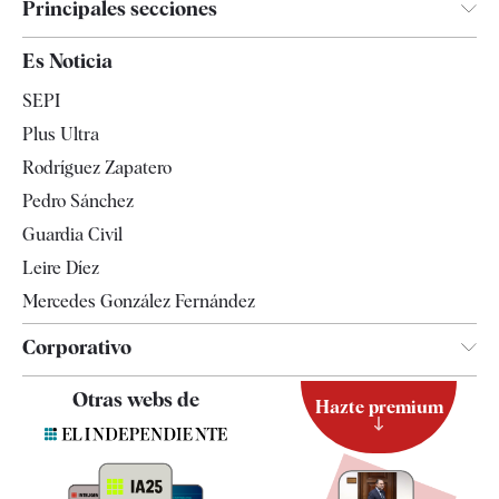
Principales secciones
España
Es Noticia
Economía
SEPI
Internacional
Plus Ultra
Gente
Rodríguez Zapatero
Televisión
Pedro Sánchez
Tendencias
Guardia Civil
Leire Díez
Mercedes González Fernández
Corporativo
Contacto
Otras webs de
Hazte premium
Suscripción
Newsletter
Apps