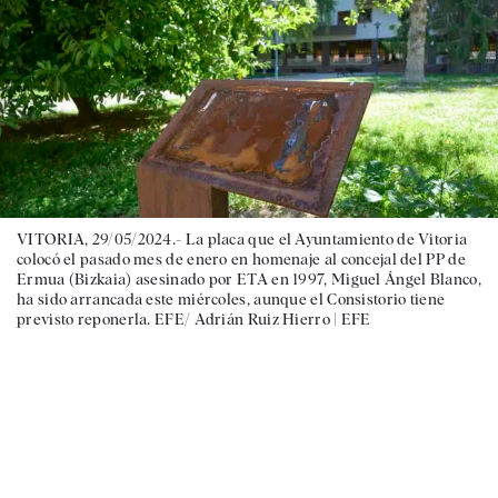
VITORIA, 29/05/2024.- La placa que el Ayuntamiento de Vitoria
colocó el pasado mes de enero en homenaje al concejal del PP de
Ermua (Bizkaia) asesinado por ETA en 1997, Miguel Ángel Blanco,
ha sido arrancada este miércoles, aunque el Consistorio tiene
previsto reponerla. EFE/ Adrián Ruiz Hierro |
EFE