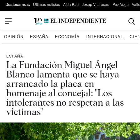
Destacamos:
Últimas noticias
Aída Bao
Josep Vilarasau
Paz Vega
Vall
OPINIÓN
ESPAÑA
ECONOMÍA
INTERNACIONAL
CIE
ESPAÑA
La Fundación Miguel Ángel
Blanco lamenta que se haya
arrancado la placa en
homenaje al concejal: "Los
intolerantes no respetan a las
víctimas"